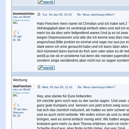
brummichrisu
Tue, 04.Jan.05, 20:02
Re: Wozu überhaupt kiffen?
neu an Bord!
Halo Feechen mein name ist Christian und ich habe seit 
Abhängigkeit aber es verdrängt einfach alles und seit ic
mehr los da dies sehr tiefgreifend waren.Und ja es ist zw
3
NÖ
wegen Depresssionen und alle die ich kenne was dies ma
M, 38
angeschaut.Bitte probier es einmal und sage nur aus jux ei
stark wenn ich eine geraucht habe und ich kann über alles 
dich kümmert dann kannst du froh sein oder wäre es dir lie
weißt ja nie ob er probleme hat denn die meisten jugendli
sondern zeige verständnis aber nicht nur so sagen sondern
Werbung
dasFeechen
Wed, 05.Jan.05, 11:41
Re: Wozu überhaupt kiffen?
neu an Bord!
Hey, also danke für Eure Antworten.
Ich möchte gern noch was zu der sache sagen. Und zwar: a
ganz gute Kumpels und ´kennen uns jetzt schon ewig sozusage
3
bei den
hat sich das ziemlich reduziert, wir hatten es sehr schwer 
Sternen
und es auch nicht verbiete. Wir reden schon ab und zu drüb
W, 20
bringen, weil es sonst einfach nervig wird. Wir hatten wegen
trotzdem gern mehr zu dem Thema erfahren, weil ich nicht 
Scheiße drauf war, aber finde nichts dabei. das war 2mal.