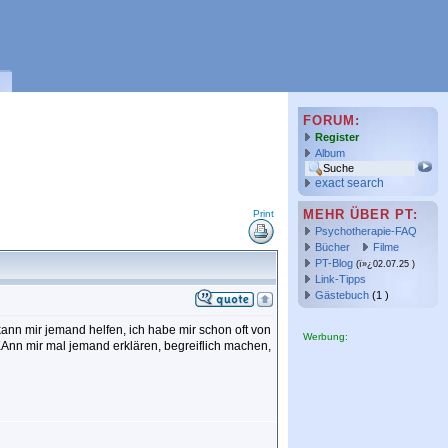
FORUM:
Register
Album
exact search
MEHR ÜBER PT:
Print
Psychotherapie-FAQ
Bücher
Filme
PT-Blog
(ï»¿02.07.25 )
Link-Tipps
Gästebuch
(1 )
 kann mir jemand helfen, ich habe mir schon oft von
Werbung:
. KAnn mir mal jemand erklären, begreiflich machen,