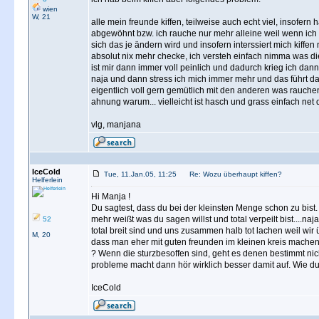
wien
W, 21
alle mein freunde kiffen, teilweise auch echt viel, insofer
abgewöhnt bzw. ich rauche nur mehr alleine weil wenn ich i
sich das je ändern wird und insofern interssiert mich kiffe
absolut nix mehr checke, ich versteh einfach nimma was di
ist mir dann immer voll peinlich und dadurch krieg ich dann
naja und dann stress ich mich immer mehr und das führt dann
eigentlich voll gern gemütlich mit den anderen was rauchen
ahnung warum... vielleicht ist hasch und grass einfach net di
vlg, manjana
IceCold
Tue, 11.Jan.05, 11:25
Re: Wozu überhaupt kiffen?
Helferlein
Hi Manja !
Du sagtest, dass du bei der kleinsten Menge schon zu bist.
mehr weißt was du sagen willst und total verpeilt bist....n
52
total breit sind und uns zusammen halb tot lachen weil wir
M, 20
dass man eher mit guten freunden im kleinen kreis machen 
? Wenn die sturzbesoffen sind, geht es denen bestimmt ni
probleme macht dann hör wirklich besser damit auf. Wie d
IceCold