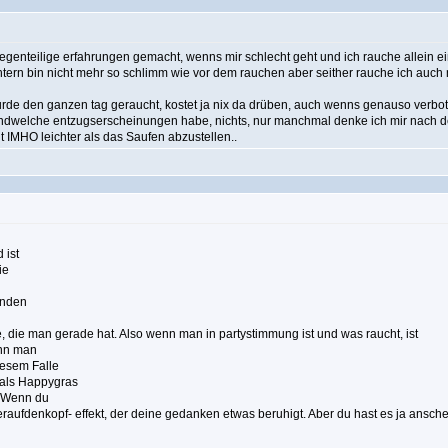
genteilige erfahrungen gemacht, wenns mir schlecht geht und ich rauche allein e
chtern bin nicht mehr so schlimm wie vor dem rauchen aber seither rauche ich auch
urde den ganzen tag geraucht, kostet ja nix da drüben, auch wenns genauso verbo
dwelche entzugserscheinungen habe, nichts, nur manchmal denke ich mir nach der 
lt IMHO leichter als das Saufen abzustellen..
 ist
ie
anden
e, die man gerade hat. Also wenn man in partystimmung ist und was raucht, ist
enn man
diesem Falle
 als Happygras
. Wenn du
eraufdenkopf- effekt, der deine gedanken etwas beruhigt. Aber du hast es ja ansche