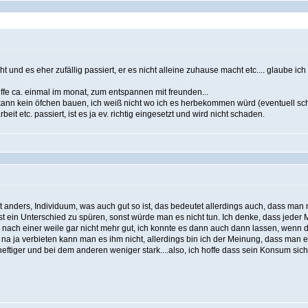
t und es eher zufällig passiert, er es nicht alleine zuhause macht etc.... glaube ic
kiffe ca. einmal im monat, zum entspannen mit freunden...
ann kein öfchen bauen, ich weiß nicht wo ich es herbekommen würd (eventuell scho
eit etc. passiert, ist es ja ev. richtig eingesetzt und wird nicht schaden.
st anders, Individuum, was auch gut so ist, das bedeutet allerdings auch, dass man
st ein Unterschied zu spüren, sonst würde man es nicht tun. Ich denke, dass jeder M
nach einer weile gar nicht mehr gut, ich konnte es dann auch dann lassen, wenn de
na ja verbieten kann man es ihm nicht, allerdings bin ich der Meinung, dass man es
iger und bei dem anderen weniger stark....also, ich hoffe dass sein Konsum sich ni