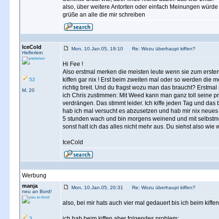
also, über weitere Antorten oder einfach Meinungen würde 
grüße an alle die mir schreiben
IceCold
Mon, 10.Jan.05, 19:10
Re: Wozu überhaupt kiffen?
Helferlein
Hi Fee !
Also erstmal merken die meisten leute wenn sie zum erste
kiffen gar nix ! Erst beim zweiten mal oder so werden die m
52
richtig breit. Und du fragst wozu man das braucht? Erstma
M, 20
ich Chris zustimmen: Mit Weed kann man ganz toll seine 
verdrängen. Das stimmt leider. Ich kiffe jeden Tag und das
hab ich mal versucht es abzusetzen und hab mir nix neues 
5 stunden wach und bin morgens weinend und mit selbst
sonst halt ich das alles nicht mehr aus. Du siehst also wi
IceCold
Werbung
manja
Mon, 10.Jan.05, 20:31
Re: Wozu überhaupt kiffen?
neu an Bord!
also, bei mir hats auch vier mal gedauert bis ich beim kiffe
ich hab beim kiffen aber folgendes problem:
3