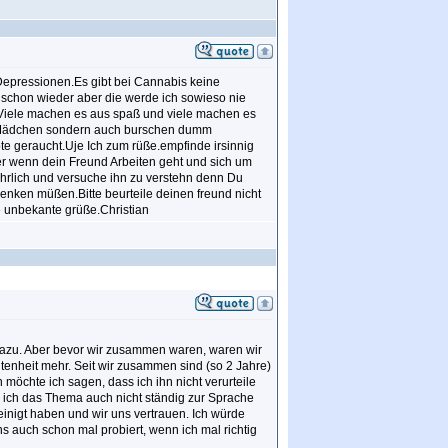
epressionen.Es gibt bei Cannabis keine
 schon wieder aber die werde ich sowieso nie
al.Viele machen es aus spaß und viele machen es
ur Mädchen sondern auch burschen dumm
öte geraucht.Uje Ich zum rüße.empfinde irsinnig
ber wenn dein Freund Arbeiten geht und sich um
 ehrlich und versuche ihn zu verstehn denn Du
denken müßen.Bitte beurteile deinen freund nicht
e unbekante grüße.Christian
 dazu. Aber bevor wir zusammen waren, waren wir
eltenheit mehr. Seit wir zusammen sind (so 2 Jahre)
 möchte ich sagen, dass ich ihn nicht verurteile
ll ich das Thema auch nicht ständig zur Sprache
geeinigt haben und wir uns vertrauen. Ich würde
 auch schon mal probiert, wenn ich mal richtig