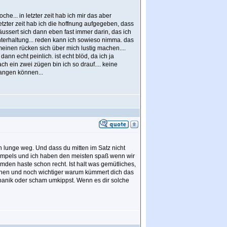
he... in letzter zeit hab ich mir das aber
etzter zeit hab ich die hoffnung aufgegeben, dass
 äussert sich dann eben fast immer darin, das ich
nterhaltung... reden kann ich sowieso nimma. das
 meinen rücken sich über mich lustig machen....
nn echt peinlich. ist echt blöd, da ich ja
h ein zwei zügen bin ich so drauf.... keine
nfangen können...
en lunge weg. Und dass du mitten im Satz nicht
ne kumpels und ich haben den meisten spaß wenn wir
mden haste schon recht. Ist halt was gemütliches,
machen und noch wichtiger warum kümmert dich das
 panik oder scham umkippst. Wenn es dir solche