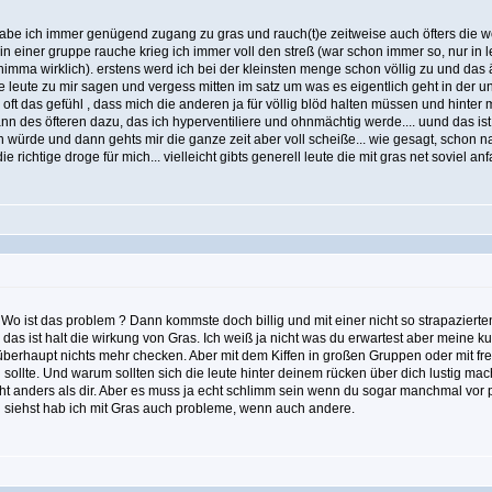
n habe ich immer genügend zugang zu gras und rauch(t)e zeitweise auch öfters die woc
n einer gruppe rauche krieg ich immer voll den streß (war schon immer so, nur in l
n nimma wirklich). erstens werd ich bei der kleinsten menge schon völlig zu und das
e leute zu mir sagen und vergess mitten im satz um was es eigentlich geht in der u
 oft das gefühl , dass mich die anderen ja für völlig blöd halten müssen und hinter
 des öfteren dazu, das ich hyperventiliere und ohnmächtig werde.... uund das ist da
 würde und dann gehts mir die ganze zeit aber voll scheiße... wie gesagt, schon nac
e richtige droge für mich... vielleicht gibts generell leute die mit gras net soviel a
 Wo ist das problem ? Dann kommste doch billig und mit einer nicht so strapaziert
aja das ist halt die wirkung von Gras. Ich weiß ja nicht was du erwartest aber mei
 überhaupt nichts mehr checken. Aber mit dem Kiffen in großen Gruppen oder mit fre
sollte. Und warum sollten sich die leute hinter deinem rücken über dich lustig 
cht anders als dir. Aber es muss ja echt schlimm sein wenn du sogar manchmal vor
u siehst hab ich mit Gras auch probleme, wenn auch andere.