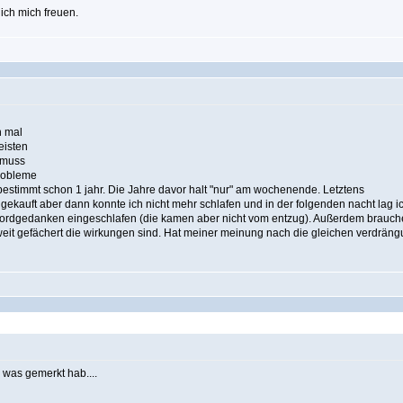
ich mich freuen.
n mal
eisten
l muss
probleme
 bestimmt schon 1 jahr. Die Jahre davor halt "nur" am wochenende. Letztens
gekauft aber dann konnte ich nicht mehr schlafen und in der folgenden nacht lag i
mordgedanken eingeschlafen (die kamen aber nicht vom entzug). Außerdem brauc
e weit gefächert die wirkungen sind. Hat meiner meinung nach die gleichen verdräng
n was gemerkt hab....