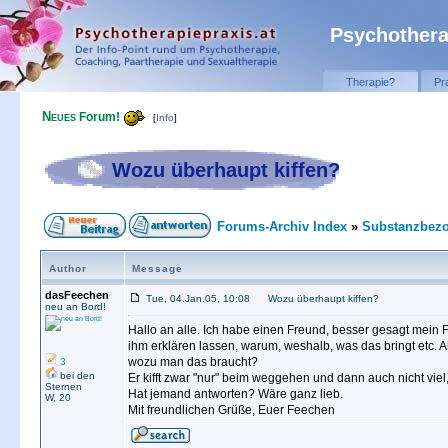
Psychothera
Therapie?
Pr
Neues
Forum!
[
Info
]
Wozu überhaupt kiffen?
Forums-Archiv Index
»
Substanzbezo
Author
Message
dasFeechen
Tue, 04.Jan.05, 10:08
Wozu überhaupt kiffen?
neu an Bord!
Hallo an alle. Ich habe einen Freund, besser gesagt mein Fr
ihm erklären lassen, warum, weshalb, was das bringt etc. Ab
wozu man das braucht?
3
bei den
Er kifft zwar "nur" beim weggehen und dann auch nicht vie
Sternen
Hat jemand antworten? Wäre ganz lieb.
W, 20
Mit freundlichen Grüße, Euer Feechen