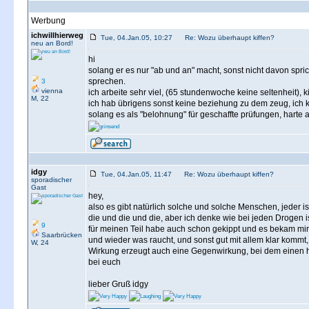
Werbung
ichwillhierweg
Tue, 04.Jan.05, 10:27
Re: Wozu überhaupt kiffen?
neu an Bord!
hi
solang er es nur "ab und an" macht, sonst nicht davon sprich
sprechen.
3
vienna
ich arbeite sehr viel, (65 stundenwoche keine seltenheit), 
M, 22
ich hab übrigens sonst keine beziehung zu dem zeug, ich k
solang es als "belohnung" für geschaffte prüfungen, harte arb
idgy
Tue, 04.Jan.05, 11:47
Re: Wozu überhaupt kiffen?
sporadischer
Gast
hey,
also es gibt natürlich solche und solche Menschen, jeder i
die und die und die, aber ich denke wie bei jeden Drogen i
9
für meinen Teil habe auch schon gekippt und es bekam mir 
Saarbrücken
und wieder was raucht, und sonst gut mit allem klar kommt, 
W, 24
Wirkung erzeugt auch eine Gegenwirkung, bei dem einen heft
bei euch
lieber Gruß idgy