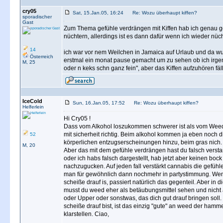
cry05
Sat, 15.Jan.05, 16:24
Re: Wozu überhaupt kiffen?
sporadischer
Gast
Zum Thema gefühle verdrängen mit Kiffen hab ich genau ge
nüchtern, allerdings ist es dann dafür wenn ich wieder nü
14
ich war vor nem Weilchen in Jamaica auf Urlaub und da w
Österreich
erstmal ein monat pause gemacht um zu sehen ob ich irgen
M, 25
oder n keks schn ganz fein", aber das Kiffen aufzuhören fäl
IceCold
Sun, 16.Jan.05, 17:52
Re: Wozu überhaupt kiffen?
Helferlein
Hi Cry05 !
Dass vom Alkohol loszukommen schwerer ist als vom Weed
mit sicherheit richtig. Beim alkohol kommen ja eben noch d
52
körperlichen entzugserscheinungen hinzu, beim gras nich.
M, 20
Aber das mit dem gefühle verdrängen hast du falsch verst
oder ich habs falsch dargestellt, hab jetzt aber keinen bock
nachzugucken. Auf jeden fall verstärkt cannabis die gefühl
man für gewöhnlich dann nochmehr in partystimmung. W
scheiße drauf is, passiert natürlich das gegenteil. Aber in 
musst du weed eher als betäubungsmittel sehen und nicht
oder Upper oder sonstwas, das dich gut drauf bringen soll
scheiße drauf bist, ist das einzig "gute" an weed der hamm
klarstellen. Ciao,