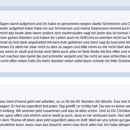
2 Tagen damit aufgehört und ich habe es genommen wegen starke Schmerzen und D
h wieder aufgehört habe habe ich nur Schmerzen und meine Depression kommt auch
ar nicht das beste aber wenn andere sich niedersaufen sagt ein jeder das ist norm
chen gehen Arbeiten und haben Ihr Leben auch im Griff.Und es wierden nicht n
nmal du bist stark angeheitert mit dem Auto gefahren und dann sag du hast eine tr
reden.Es steht mir zwar nicht zu dies zu sagen und bitte nimm es mir nicht übel a
ber wenn er säuft und brutal wird.Steht auch alles im Netz.Rede mit ihm offen und
chen machen das damit die zeit schneller vergeht und Sie nicht an was schlechtes 
 echt offen reden.Falls Du mehr darüber reden willst dann schreib mir bitte.Schön
lso mein Freund geht viel arbeiten, so ca 50 bis 60 Stunden die Woche. Das mal
n. Er hat da eigentlich fast jeden Tag gekifft, so richtig halt. Da war es keine s
am Anfang. Wir wohnen jetzt zusammen und das ist alles schön. Und zu Dir Christian
er, ganz offen und ehrlich und er weiß ja auch, dass er mir vertrauen kann. Nur wi
 dem Thema oft streit, aber jetzt eigentlich alles im Griff. Weil wir uns schon gut 
verstehen kann, wozu man das braucht, wenn man doch alles hat. Ich habe übrigens