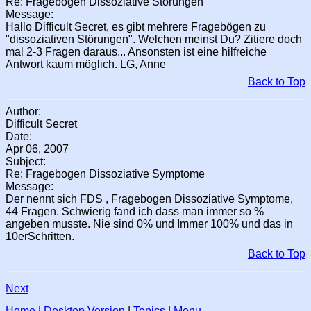
Re: Fragebogen Dissoziative Störungen
Message:
Hallo Difficult Secret, es gibt mehrere Fragebögen zu
"dissoziativen Störungen". Welchen meinst Du? Zitiere doch
mal 2-3 Fragen daraus... Ansonsten ist eine hilfreiche
Antwort kaum möglich. LG, Anne
Back to Top
Author:
Difficult Secret
Date:
Apr 06, 2007
Subject:
Re: Fragebogen Dissoziative Symptome
Message:
Der nennt sich FDS , Fragebogen Dissoziative Symptome,
44 Fragen. Schwierig fand ich dass man immer so %
angeben musste. Nie sind 0% und Immer 100% und das in
10erSchritten.
Back to Top
Next
Home
|
Desktop Version
|
Topics
|
Menu