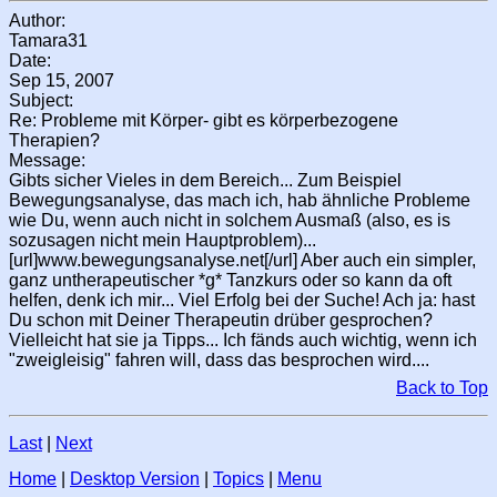
Author:
Tamara31
Date:
Sep 15, 2007
Subject:
Re: Probleme mit Körper- gibt es körperbezogene
Therapien?
Message:
Gibts sicher Vieles in dem Bereich... Zum Beispiel
Bewegungsanalyse, das mach ich, hab ähnliche Probleme
wie Du, wenn auch nicht in solchem Ausmaß (also, es is
sozusagen nicht mein Hauptproblem)...
[url]www.bewegungsanalyse.net[/url] Aber auch ein simpler,
ganz untherapeutischer *g* Tanzkurs oder so kann da oft
helfen, denk ich mir... Viel Erfolg bei der Suche! Ach ja: hast
Du schon mit Deiner Therapeutin drüber gesprochen?
Vielleicht hat sie ja Tipps... Ich fänds auch wichtig, wenn ich
"zweigleisig" fahren will, dass das besprochen wird....
Back to Top
Last
|
Next
Home
|
Desktop Version
|
Topics
|
Menu