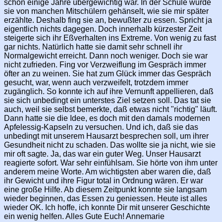
schon einige Jahre übergewichtig war. In der Schule wurde
sie von manchen Mitschülern gehänselt, wie sie mir später
erzählte. Deshalb fing sie an, bewußter zu essen. Spricht ja
eigentlich nichts dagegen. Doch innerhalb kürzester Zeit
steigerte sich ihr Eßverhalten ins Extreme. Von wenig zu fast
gar nichts. Natürlich hatte sie damit sehr schnell ihr
Normalgewicht erreicht. Dann noch weniger. Doch sie war
nicht zufrieden. Fing vor Verzweiflung im Gespräch immer
öfter an zu weinen. Sie hat zum Glück immer das Gespräch
gesucht, war, wenn auch verzweifelt, trotzdem immer
zugänglich. So konnte ich auf ihre Vernunft appellieren, daß
sie sich unbedingt ein unterstes Ziel setzen soll. Das tat sie
auch, weil sie selbst bemerkte, daß etwas nicht "richtig" läuft.
Dann hatte sie die Idee, es doch mit den damals modernen
Apfelessig-Kapseln zu versuchen. Und ich, daß sie das
unbedingt mit unserem Hausarzt besprechen soll, um ihrer
Gesundheit nicht zu schaden. Das wollte sie ja nicht, wie sie
mir oft sagte. Ja, das war ein guter Weg. Unser Hausarzt
reagierte sofort. War sehr einfühlsam. Sie hörte von ihm unter
anderem meine Worte. Am wichtigsten aber waren die, daß
ihr Gewicht und ihre Figur total in Ordnung wären. Er war
eine große Hilfe. Ab diesem Zeitpunkt konnte sie langsam
wieder beginnen, das Essen zu geniessen. Heute ist alles
wieder OK. Ich hoffe, ich konnte Dir mit unserer Geschichte
ein wenig helfen. Alles Gute Euch! Annemarie