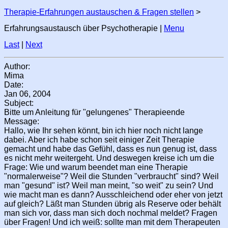
Therapie-Erfahrungen austauschen & Fragen stellen
>
Erfahrungsaustausch über Psychotherapie |
Menu
Last
|
Next
Author:
Mima
Date:
Jan 06, 2004
Subject:
Bitte um Anleitung für "gelungenes" Therapieende
Message:
Hallo, wie Ihr sehen könnt, bin ich hier noch nicht lange
dabei. Aber ich habe schon seit einiger Zeit Therapie
gemacht und habe das Gefühl, dass es nun genug ist, dass
es nicht mehr weitergeht. Und deswegen kreise ich um die
Frage: Wie und warum beendet man eine Therapie
"normalerweise"? Weil die Stunden "verbraucht" sind? Weil
man "gesund" ist? Weil man meint, "so weit" zu sein? Und
wie macht man es dann? Ausschleichend oder eher von jetzt
auf gleich? Läßt man Stunden übrig als Reserve oder behält
man sich vor, dass man sich doch nochmal meldet? Fragen
über Fragen! Und ich weiß: sollte man mit dem Therapeuten