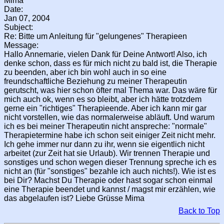
Mima
Date:
Jan 07, 2004
Subject:
Re: Bitte um Anleitung für "gelungenes" Therapieen
Message:
Hallo Annemarie, vielen Dank für Deine Antwort! Also, ich
denke schon, dass es für mich nicht zu bald ist, die Therapie
zu beenden, aber ich bin wohl auch in so eine
freundschaftliche Beziehung zu meiner Therapeutin
gerutscht, was hier schon öfter mal Thema war. Das wäre für
mich auch ok, wenn es so bleibt, aber ich hätte trotzdem
gerne ein "richtiges" Therapieende. Aber ich kann mir gar
nicht vorstellen, wie das normalerweise abläuft. Und warum
ich es bei meiner Therapeutin nicht anspreche: "normale"
Therapietermine habe ich schon seit einiger Zeit nicht mehr.
Ich gehe immer nur dann zu ihr, wenn sie eigentlich nicht
arbeitet (zur Zeit hat sie Urlaub). Wir trennen Therapie und
sonstiges und schon wegen dieser Trennung spreche ich es
nicht an (für "sonstiges" bezahle ich auch nichts!). Wie ist es
bei Dir? Machst Du Therapie oder hast sogar schon einmal
eine Therapie beendet und kannst / magst mir erzählen, wie
das abgelaufen ist? Liebe Grüsse Mima
Back to Top