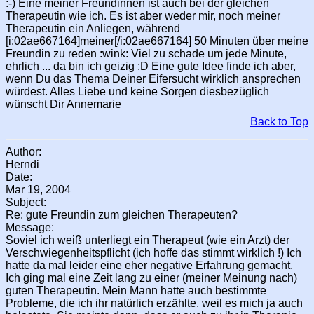
:-) Eine meiner Freundinnen ist auch bei der gleichen
Therapeutin wie ich. Es ist aber weder mir, noch meiner
Therapeutin ein Anliegen, während
[i:02ae667164]meiner[/i:02ae667164] 50 Minuten über meine
Freundin zu reden :wink: Viel zu schade um jede Minute,
ehrlich ... da bin ich geizig :D Eine gute Idee finde ich aber,
wenn Du das Thema Deiner Eifersucht wirklich ansprechen
würdest. Alles Liebe und keine Sorgen diesbezüglich
wünscht Dir Annemarie
Back to Top
Author:
Herndi
Date:
Mar 19, 2004
Subject:
Re: gute Freundin zum gleichen Therapeuten?
Message:
Soviel ich weiß unterliegt ein Therapeut (wie ein Arzt) der
Verschwiegenheitspflicht (ich hoffe das stimmt wirklich !) Ich
hatte da mal leider eine eher negative Erfahrung gemacht.
Ich ging mal eine Zeit lang zu einer (meiner Meinung nach)
guten Therapeutin. Mein Mann hatte auch bestimmte
Probleme, die ich ihr natürlich erzählte, weil es mich ja auch