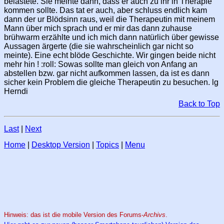
belastete. Sie meinte dann, dass er auch zu ihr in Therapie
kommen sollte. Das tat er auch, aber schluss endlich kam
dann der ur Blödsinn raus, weil die Therapeutin mit meinem
Mann über mich sprach und er mir das dann zuhause
brühwarm erzählte und ich mich dann natürlich über gewisse
Aussagen ärgerte (die sie wahrscheinlich gar nicht so
meinte). Eine echt blöde Geschichte. Wir gingen beide nicht
mehr hin ! :roll: Sowas sollte man gleich von Anfang an
abstellen bzw. gar nicht aufkommen lassen, da ist es dann
sicher kein Problem die gleiche Therapeutin zu besuchen. lg
Herndi
Back to Top
Last
|
Next
Home
|
Desktop Version
|
Topics
|
Menu
Hinweis: das ist die mobile Version des Forums-
Archivs
.