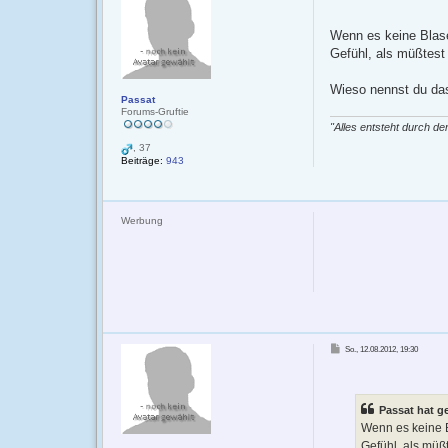
i
t
r
Wenn es keine Blase
a
g
Gefühl, als müßtest
Wieso nennst du da
Passat
Forums-Gruftie
"Alles entsteht durch den
, 37
Beiträge:
943
Werbung
B
So., 12.08.2012, 19:30
e
i
t
r
a
g
Passat hat g
Wenn es keine B
Gefühl, als müß