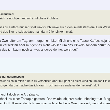
eschrieben:
t sich ja noch jemand mit ähnlichem Problem.
ss du einfach nur sehr viel trinkst? Ich trinke auch viel - mindestens drei Liter Wa
 das Bier ... Ist klar, dass man dann öfter pinkeln muß.
zu Zwei Liter am Tag, am morgen ein Liter Milch und eine Tasse Kaffee, naja i
zu versetzten aber mir geht es nicht wirklich um das Pinkeln sondern darum da
 das ich kaum noch an was anderes denke, weißt du?
s hat geschrieben:
schwer sich in mich hinein zu versetzten aber mir geht es nicht wirklich um das Pi
e sorgen darum mache das ich kaum noch an was anderes denke, weißt du?
lleicht doch eine Art Zwang.
chnell zu einer Therapie geraten. Das würde ich jetzt nicht unbedingt tun. Mög
den Griff. Kannst du dich denn gar nicht ablenken? Was passiert, wenn du di