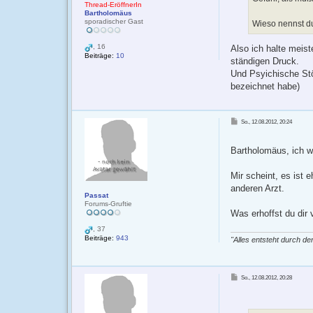
Thread-EröffnerIn
Bartholomäus
sporadischer Gast
Wieso nennst d
, 16
Also ich halte meis
Beiträge:
10
ständigen Druck.
Und Psyichische Stö
bezeichnet habe)
B
So., 12.08.2012, 20:24
e
i
t
r
Bartholomäus, ich we
a
g
Mir scheint, es ist
anderen Arzt.
Passat
Forums-Gruftie
Was erhoffst du di
, 37
Beiträge:
943
"Alles entsteht durch den
B
So., 12.08.2012, 20:28
e
i
t
r
a
g