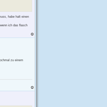
muss, habe halt einen
 wenn ich das flasch
N
a
c
h
o
b
e
n
 nochmal zu einem
N
a
c
h
o
b
e