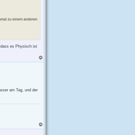
n
ochmal zu einem anderen
t dass es Physisch ist
N
a
c
h
o
b
e
n
Wasser am Tag, und der
N
a
c