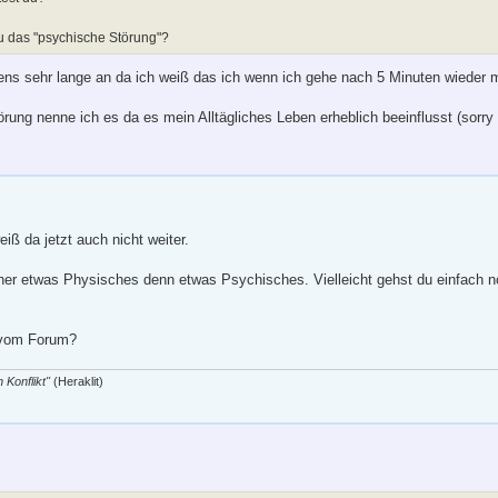
u das "psychische Störung"?
tens sehr lange an da ich weiß das ich wenn ich gehe nach 5 Minuten wieder 
rung nenne ich es da es mein Alltägliches Leben erheblich beeinflusst (sorry
iß da jetzt auch nicht weiter.
 eher etwas Physisches denn etwas Psychisches. Vielleicht gehst du einfach
r vom Forum?
 Konflikt"
(Heraklit)