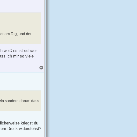
h
o
b
e
n
sser am Tag, und der
ch weiß es ist schwer
ss ich mir so viele
N
a
c
h
o
b
e
n
nkeln sondern darum dass
licherweise kriegst du
esem Druck widerstehst?