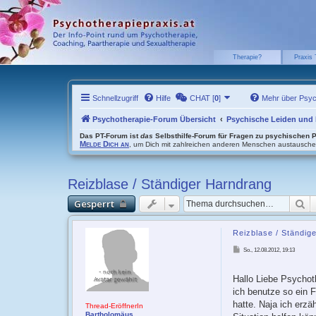
Therapie?
Praxis 
Schnellzugriff
Hilfe
CHAT [
0
]
Mehr über Psy
Psychotherapie-Forum Übersicht
Psychische Leiden und
Das PT-Forum ist
das
Selbsthilfe-Forum für Fragen zu psychischen 
Melde Dich an
, um Dich mit zahlreichen anderen Menschen austausch
Reizblase / Ständiger Harndrang
S
Gesperrt
Reizblase / Ständig
B
So., 12.08.2012, 19:13
e
i
t
r
Hallo Liebe Psychot
a
g
ich benutze so ein 
hatte. Naja ich erzä
Thread-EröffnerIn
Bartholomäus