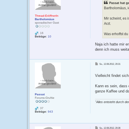
Passat hat g
Bartholomäus, ic
Thread-EröffnerIn
Mir scheint, es
Bartholomäus
sporadischer Gast
Arzt.
, 16
Was erhoffst du
Beiträge:
10
Naja ich hatte mir e
denn ich muss weita
B
So., 12.08.2012, 20:31
e
i
t
r
Vielleicht findet si
a
g
Kann es sein, dass d
ganze Kaffee und das
Passat
Forums-Gruftie
"Alles entsteht durch den
, 37
Beiträge:
943
B
So., 12.08.2012, 20:36
e