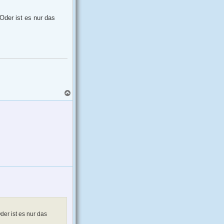
h
o
b
Oder ist es nur das
e
n
N
a
c
h
o
b
e
n
er ist es nur das