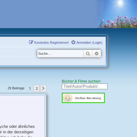
Kostenlos Registrieren!
Anmelden (Login)
Suche
Erweiterte Suche
Bücher & Filme suchen:
1
2
Nächste
29 Beiträge
yche oder ähnliches
 in der derzeitigen