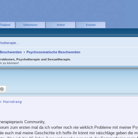
Thailand
Selbsttests
Artikel
Kontakt
chotherapie…
 Beschwerden
Psychosomatische Beschwerden
Problemen, Psychotherapie und Sexualtherapie.
en zu können!
uche
Erweiterte Suche
er Harndrang
herapiepraxis Community,
Forum zum ersten mal da ich vorher noch nie wirklich Probleme mit meiner Ps
hle euch mal meine Geschichte ich hoffe ihr könnt mir ratschläge geben die mir