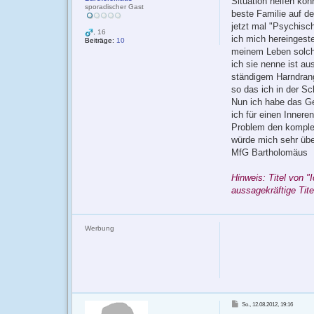
Situation helfen kö
sporadischer Gast
beste Familie auf d
jetzt mal "Psychisc
, 16
ich mich hereingeste
Beiträge:
10
meinem Leben solch
ich sie nenne ist au
ständigem Harndrang
so das ich in der Sc
Nun ich habe das Ge
ich für einen Innere
Problem den komplet
würde mich sehr über
MfG Bartholomäus
Hinweis: Titel von "
aussagekräftige Tite
Werbung
B
So., 12.08.2012, 19:16
e
i