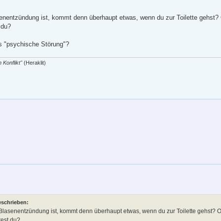
nentzündung ist, kommt denn überhaupt etwas, wenn du zur Toilette gehst? 
 du?
s "psychische Störung"?
 Konflikt"
(Heraklit)
eschrieben:
lasenentzündung ist, kommt denn überhaupt etwas, wenn du zur Toilette gehst? Od
test du?