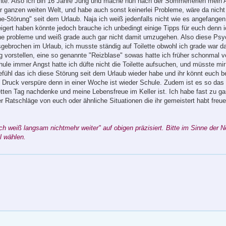
nnte. Also ich bin 16 Jahre Jung und mache nun nach der Sommerferien mein Ab
er ganzen weiten Welt, und habe auch sonst keinerlei Probleme, wäre da nicht
he-Störung" seit dem Urlaub. Naja ich weiß jedenfalls nicht wie es angefange
igert haben könnte jedoch brauche ich unbedingt einige Tipps für euch denn i
e probleme und weiß grade auch gar nicht damit umzugehen. Also diese Psy
sgebrochen im Urlaub, ich musste ständig auf Toilette obwohl ich grade war d
 vorstellen, eine so genannte "Reizblase" sowas hatte ich früher schonmal v
hule immer Angst hatte ich düfte nicht die Toilette aufsuchen, und müsste mi
fühl das ich diese Störung seit dem Urlaub wieder habe und ihr könnt euch b
n Druck verspüre denn in einer Woche ist wieder Schule. Zudem ist es so das 
ten Tag nachdenke und meine Lebensfreue im Keller ist. Ich habe fast zu gar
 Ratschläge von euch oder ähnliche Situationen die ihr gemeistert habt freue
Ich weiß langsam nichtmehr weiter" auf obigen präzisiert. Bitte im Sinne der N
l wählen.