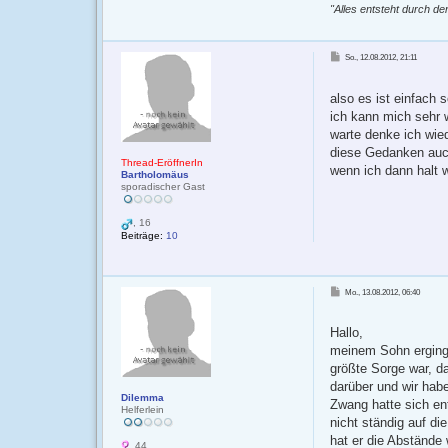
"Alles entsteht durch den
B
So., 12.08.2012, 21:11
e
i
t
r
also es ist einfach
a
g
ich kann mich sehr 
warte denke ich wied
diese Gedanken auch
Thread-EröffnerIn
wenn ich dann halt 
Bartholomäus
sporadischer Gast
, 16
Beiträge:
10
B
Mo., 13.08.2012, 06:40
e
i
t
r
Hallo,
a
g
meinem Sohn erging 
größte Sorge war, da
darüber und wir hab
Dilemma
Zwang hatte sich ent
Helferlein
nicht ständig auf di
hat er die Abstände 
, 44