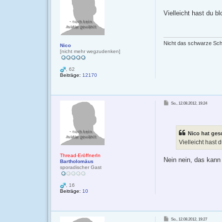
t
r
Vielleicht hast du 
a
g
Nicht das schwarze Scha
Nico
[nicht mehr wegzudenken]
, 62
Beiträge:
12170
B
So., 12.08.2012, 19:24
e
i
t
r
a
g
Nico hat ges
Vielleicht hast
Thread-EröffnerIn
Nein nein, das kann 
Bartholomäus
sporadischer Gast
, 16
Beiträge:
10
B
So., 12.08.2012, 19:27
e