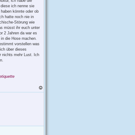
itur, ich habe die
 diese ich nenne sie
n haben könnte oder ob
ch hatte noch nie in
chische-Störung wie
as müsst ihr euch unter
or 2 Jahren da war es
r in die Hose machen.
estimmt vorstellen was
ich über dieses
 nichts mehr Lust. Ich
n.
etiquette
N
a
c
h
o
b
e
n