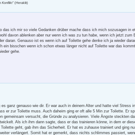
 Konflikt"
(Heraklit)
 so das ich mir so viele Gedanken drüber mache dass ich mich sozusagen in et
wohl davon ablenken aber nur wenn ich was zu tun habe, wenn ich jetzt zum B
er daran. Genauso ist es wenn ich auf Toilette gehe denke ich ja wieder dara
 ein bisschen wenn ich schon etwas länger nicht auf Toilette war das kommt
wieder gehe.
es ganz genauso wie dir. Er war auch in deinem Alter und hatte viel Stress i
ss er zur Toilette muss. Auch daheim ging er oft alle 5 Min zur Toilette. Er s
en gemeinsam versucht, die Gründe zu analysieren. Viele Ängste steckten dahi
wickelt. Als ich ihm dann sagte, dass er das trainieren könne, in dem er die
e Toilette geht, gab ihm das Sicherheit. Er hat es zuhause trainiert und ging n
weiter verlängert. Somit hat er gemerkt, dass nichts schlimmes passiert, wenn