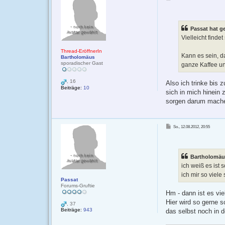
i
t
r
a
g
Passat hat g
Vielleicht finde
Thread-EröffnerIn
Kann es sein, da
Bartholomäus
sporadischer Gast
ganze Kaffee und
, 16
Also ich trinke bis 
Beiträge:
10
sich in mich hinein 
sorgen darum mache
B
So., 12.08.2012, 20:55
e
i
t
r
a
g
Bartholomäu
ich weiß es ist 
ich mir so viel
Passat
Forums-Gruftie
Hm - dann ist es vie
Hier wird so gerne s
, 37
Beiträge:
943
das selbst noch in 