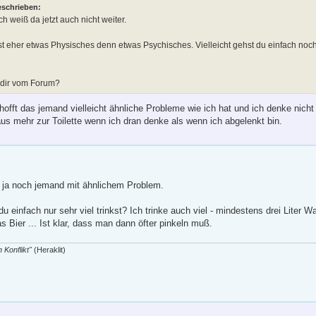
eschrieben:
h weiß da jetzt auch nicht weiter.
 ist eher etwas Physisches denn etwas Psychisches. Vielleicht gehst du einfach n
 dir vom Forum?
rhofft das jemand vielleicht ähnliche Probleme wie ich hat und ich denke nich
us mehr zur Toilette wenn ich dran denke als wenn ich abgelenkt bin.
ch ja noch jemand mit ähnlichem Problem.
u einfach nur sehr viel trinkst? Ich trinke auch viel - mindestens drei Liter 
 Bier ... Ist klar, dass man dann öfter pinkeln muß.
 Konflikt"
(Heraklit)