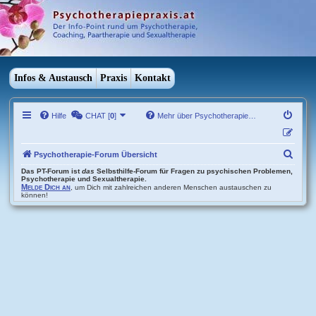
Infos & Austausch
Praxis
Kontakt
Hilfe
CHAT [
0
]
Mehr über Psychotherapie…
S
Psychotherapie-Forum Übersicht
u
Das PT-Forum ist
das
Selbsthilfe-Forum für Fragen zu psychischen Problemen,
Psychotherapie und Sexualtherapie.
Melde Dich an
, um Dich mit zahlreichen anderen Menschen austauschen zu
c
können!
h
e