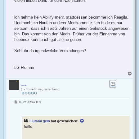
vielen lieben Dank für eure Nachrichten.
ich nehme kein Abilify mehr, stattdessen bekomme ich Reagila.
Und noch ein Haufen anderer Medikamente. Ich finde es nur
seltsam, dass ich seit 2 Jahren auf einen Gehstock angewiesen
bin. Das kommt von den Medis. Früher vor der Einnahme von
Leponex konnte ich gut alleine gehen.
Seht ihr da irgendwelche Verbindungen?
LG Flummi
N
a
c
h
~~~
[nicht mehr wegzudenken]
o
b
e
B
Di., 22.10.2024, 19:57
n
e
i
t
r
a
g
Flummi gelb
hat geschrieben:
hallo,