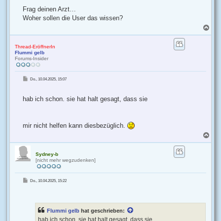
Frag deinen Arzt…
Woher sollen die User das wissen?
N
a
c
h
Thread-EröffnerIn
Flummi gelb
o
Forums-Insider
b
e
n
B
Do., 10.04.2025, 15:07
e
i
t
r
hab ich schon. sie hat halt gesagt, dass sie
a
g
mir nicht helfen kann diesbezüglich.
N
a
c
h
Sydney-b
[nicht mehr wegzudenken]
o
b
e
B
Do., 10.04.2025, 15:22
n
e
i
t
r
a
g
Flummi gelb
hat geschrieben:
hab ich schon. sie hat halt gesagt, dass sie