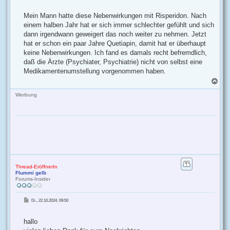
i
t
r
Mein Mann hatte diese Nebenwirkungen mit Risperidon. Nach
a
g
einem halben Jahr hat er sich immer schlechter gefühlt und sich
dann irgendwann geweigert das noch weiter zu nehmen. Jetzt
hat er schon ein paar Jahre Quetiapin, damit hat er überhaupt
keine Nebenwirkungen. Ich fand es damals recht befremdlich,
daß die Ärzte (Psychiater, Psychiatrie) nicht von selbst eine
Medikamentenumstellung vorgenommen haben.
N
a
c
Werbung
h
o
b
e
n
Thread-EröffnerIn
Flummi gelb
Forums-Insider
B
Di., 22.10.2024, 09:50
e
i
t
r
hallo
a
g