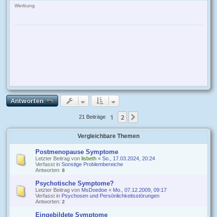
c
Werbung
h
o
b
e
n
Antworten
1
2
Nächste
21 Beiträge
Vergleichbare Themen
Postmenopause Symptome
Letzter Beitrag von
lisbeth
«
So., 17.03.2024, 20:24
Verfasst in
Sonstige Problembereiche
Antworten:
8
Psychotische Symptome?
Letzter Beitrag von
MsDoedoe
«
Mo., 07.12.2009, 09:17
Verfasst in
Psychosen und Persönlichkeitsstörungen
Antworten:
2
Eingebildete Symptome