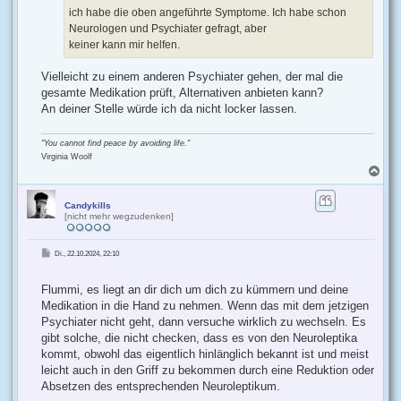
ich habe die oben angeführte Symptome. Ich habe schon
Neurologen und Psychiater gefragt, aber
keiner kann mir helfen.
Vielleicht zu einem anderen Psychiater gehen, der mal die
gesamte Medikation prüft, Alternativen anbieten kann?
An deiner Stelle würde ich da nicht locker lassen.
"You cannot find peace by avoiding life."
Virginia Woolf
N
a
c
h
Candykills
[nicht mehr wegzudenken]
o
b
e
B
Di., 22.10.2024, 22:10
n
e
i
t
r
Flummi, es liegt an dir dich um dich zu kümmern und deine
a
g
Medikation in die Hand zu nehmen. Wenn das mit dem jetzigen
Psychiater nicht geht, dann versuche wirklich zu wechseln. Es
gibt solche, die nicht checken, dass es von den Neuroleptika
kommt, obwohl das eigentlich hinlänglich bekannt ist und meist
leicht auch in den Griff zu bekommen durch eine Reduktion oder
Absetzen des entsprechenden Neuroleptikum.