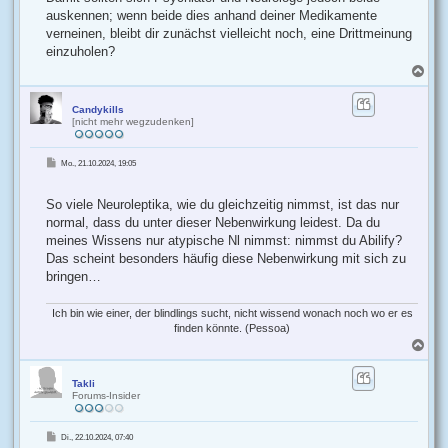
auskennen; wenn beide dies anhand deiner Medikamente
verneinen, bleibt dir zunächst vielleicht noch, eine Drittmeinung
einzuholen?
N
a
c
h
Candykills
[nicht mehr wegzudenken]
o
b
e
B
Mo., 21.10.2024, 19:05
n
e
i
t
r
So viele Neuroleptika, wie du gleichzeitig nimmst, ist das nur
a
g
normal, dass du unter dieser Nebenwirkung leidest. Da du
meines Wissens nur atypische Nl nimmst: nimmst du Abilify?
Das scheint besonders häufig diese Nebenwirkung mit sich zu
bringen…
Ich bin wie einer, der blindlings sucht, nicht wissend wonach noch wo er es
finden könnte. (Pessoa)
N
a
c
h
Takli
Forums-Insider
o
b
e
B
Di., 22.10.2024, 07:40
n
e