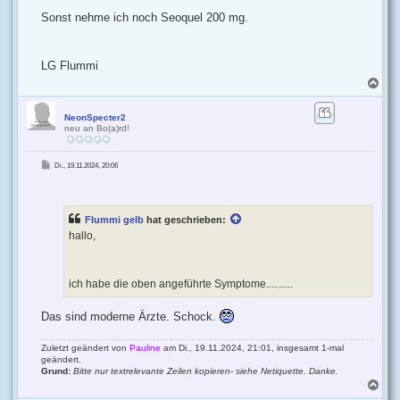
Sonst nehme ich noch Seoquel 200 mg.
LG Flummi
N
a
c
h
NeonSpecter2
neu an Bo(a)rd!
o
b
e
B
Di., 19.11.2024, 20:06
n
e
i
t
r
a
g
Flummi gelb
hat geschrieben:
hallo,
ich habe die oben angeführte Symptome..........
Das sind moderne Ärzte. Schock.
Zuletzt geändert von
Pauline
am Di., 19.11.2024, 21:01, insgesamt 1-mal
geändert.
Grund:
Bitte nur textrelevante Zeilen kopieren- siehe Netiquette. Danke.
N
a