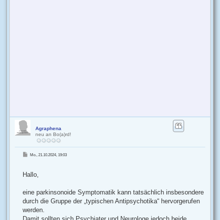
Agraphena
neu an Bo(a)rd!
B
Mo., 21.10.2024, 19:03
e
i
t
r
Hallo,
a
g
eine parkinsonoide Symptomatik kann tatsächlich insbesondere
durch die Gruppe der „typischen Antipsychotika“ hervorgerufen
werden.
Damit sollten sich Psychiater und Neurologe jedoch beide