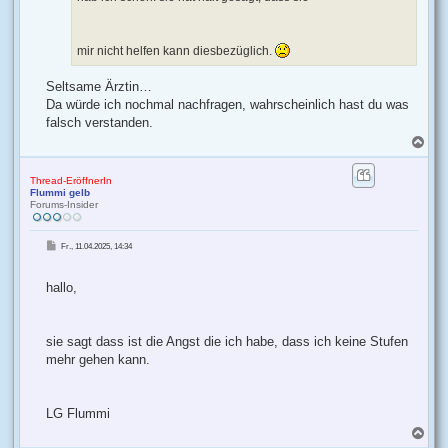
mir nicht helfen kann diesbezüglich.
Seltsame Ärztin…
Da würde ich nochmal nachfragen, wahrscheinlich hast du was
falsch verstanden.
N
a
c
h
Thread-EröffnerIn
Flummi gelb
o
Forums-Insider
b
e
n
B
Fr., 11.04.2025, 14:34
e
i
t
r
hallo,
a
g
sie sagt dass ist die Angst die ich habe, dass ich keine Stufen
mehr gehen kann.
LG Flummi
N
a