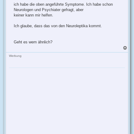
ich habe die oben angeführte Symptome. Ich habe schon
Neurologen und Psychiater gefragt, aber
keiner kann mir helfen.
Ich glaube, dass das von den Neuroleptika kommt.
Geht es wem ähnlich?
N
a
c
Werbung
h
o
b
e
n