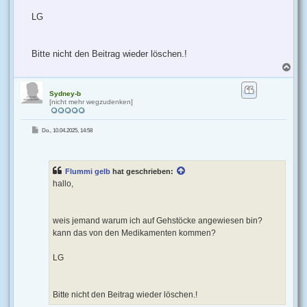
LG
Bitte nicht den Beitrag wieder löschen.!
N
a
c
h
Sydney-b
[nicht mehr wegzudenken]
o
b
e
B
Do., 10.04.2025, 14:58
n
e
i
t
r
a
g
Flummi gelb
hat geschrieben:
hallo,
weis jemand warum ich auf Gehstöcke angewiesen bin?
kann das von den Medikamenten kommen?
LG
Bitte nicht den Beitrag wieder löschen.!