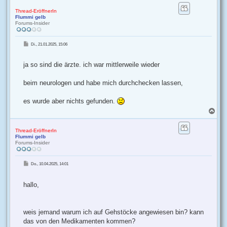
c
h
Thread-EröffnerIn
Flummi gelb
o
Forums-Insider
b
e
n
B
Di., 21.01.2025, 15:06
e
i
t
r
ja so sind die ärzte. ich war mittlerweile wieder
a
g
beim neurologen und habe mich durchchecken lassen,
es wurde aber nichts gefunden.
N
a
c
h
Thread-EröffnerIn
Flummi gelb
o
Forums-Insider
b
e
n
B
Do., 10.04.2025, 14:01
e
i
t
r
hallo,
a
g
weis jemand warum ich auf Gehstöcke angewiesen bin? kann
das von den Medikamenten kommen?