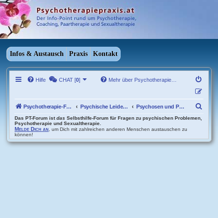
Infos & Austausch
Praxis
Kontakt
Hilfe
CHAT [
0
]
Mehr über Psychotherapie…
S
Psychotherapie-Forum Übersicht
Psychische Leiden und Beschwerden
Psychosen und Persönlichkeitsstörungen
u
Das PT-Forum ist
das
Selbsthilfe-Forum für Fragen zu psychischen Problemen,
Psychotherapie und Sexualtherapie.
Melde Dich an
, um Dich mit zahlreichen anderen Menschen austauschen zu
c
können!
h
e