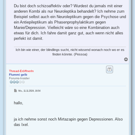
Du bist doch schizoaffektiv oder? Wurdest du jemals mit einer
anderen Kombi als nur Neuroleptika behandelt? Ich nehme zum
Beispiel selbst auch ein Neuroleptikum gegen die Psychose und
ein Antiepileptikum als Phasenprophylaktikum gegen
Manie/Depression. Vielleicht wäre so eine Kombination auch
etwas für dich. Ich fahre damit ganz gut, auch wenn nicht alles
perfekt ist damit.
Ich bin wie einer, der blindlings sucht, nicht wissend wonach noch wo er es
finden könnte. (Pessoa)
N
a
c
h
Thread-EröffnerIn
Flummi gelb
o
Forums-Insider
b
e
n
B
Mo., 11.11.2024, 16:54
e
i
t
r
hallo,
a
g
ja ich nehme sonst noch Mirtazapin gegen Depressionen. Also
das Ixel.