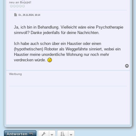
neu an Bo(a)rd!
B
Di., 26.11.2024, 16:14
e
i
t
r
Ja, ich bin in Behandlung. Vielleicht wäre eine Psychotherapie
a
g
sinnvoll? Danke jedenfalls für deine Nachrichten.
Ich habe auch schon über ein Haustier oder einen
(hypothetischen) Roboter als Weggefährte sinniert, wobei ein
Haustier meine unordentliche Wohnung nur noch mehr
verdrecken würde.
N
a
c
Werbung
h
o
b
e
n
Antworten