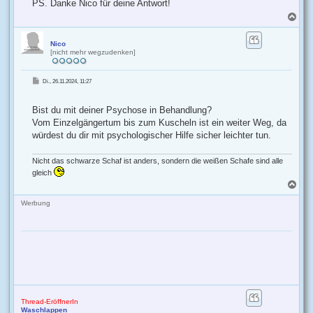
PS. Danke Nico für deine Antwort!
N
a
c
h
Nico
[nicht mehr wegzudenken]
o
b
e
B
Di., 26.11.2024, 11:27
n
e
i
t
r
Bist du mit deiner Psychose in Behandlung?
a
g
Vom Einzelgängertum bis zum Kuscheln ist ein weiter Weg, da
würdest du dir mit psychologischer Hilfe sicher leichter tun.
Nicht das schwarze Schaf ist anders, sondern die weißen Schafe sind alle
gleich
N
a
c
Werbung
h
o
b
e
n
Thread-EröffnerIn
Waschlappen