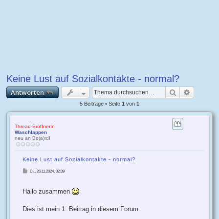
Keine Lust auf Sozialkontakte - normal?
Suche
Erweiter
Antworten
5 Beiträge • Seite
1
von
1
Thread-EröffnerIn
Waschlappen
neu an Bo(a)rd!
Keine Lust auf Sozialkontakte - normal?
B
Di., 26.11.2024, 02:09
e
i
t
r
Hallo zusammen
a
g
Dies ist mein 1. Beitrag in diesem Forum.