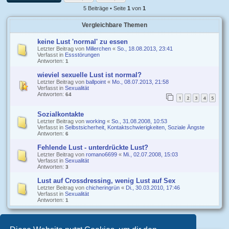
5 Beiträge • Seite
1
von
1
Vergleichbare Themen
keine Lust 'normal' zu essen
Letzter Beitrag von
Millerchen
«
So., 18.08.2013, 23:41
Verfasst in
Essstörungen
Antworten:
1
wieviel sexuelle Lust ist normal?
Letzter Beitrag von
ballpoint
«
Mo., 08.07.2013, 21:58
Verfasst in
Sexualität
Antworten:
64
1
2
3
4
5
Sozialkontakte
Letzter Beitrag von
working
«
So., 31.08.2008, 10:53
Verfasst in
Selbstsicherheit, Kontaktschwierigkeiten, Soziale Ängste
Antworten:
6
Fehlende Lust - unterdrückte Lust?
Letzter Beitrag von
romano6699
«
Mi., 02.07.2008, 15:03
Verfasst in
Sexualität
Antworten:
3
Lust auf Crossdressing, wenig Lust auf Sex
Letzter Beitrag von
chicheringrün
«
Di., 30.03.2010, 17:46
Verfasst in
Sexualität
Antworten:
1