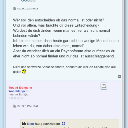
B
Di., 26.11.2024, 06:18
e
i
t
r
Wer soll den entscheiden ob das normal ist oder nicht?
a
g
Und vor allem, was brächte dir diese Entscheidung?
Würdest du dich ändern wenn man es hier als nicht normal
befinden würde?
Ich bin mir sicher, dass heute gar nicht so wenige Menschen so
leben wie du, von daher also eher „ normal“.
Aber du wendest dich an ein Psychoforum also dürftest es du
eher nicht so normal finden und nur das ist ausschlaggebend.
Nicht das schwarze Schaf ist anders, sondern die weißen Schafe sind alle
gleich
N
a
c
h
Thread-EröffnerIn
Waschlappen
o
neu an Bo(a)rd!
b
e
n
B
Di., 26.11.2024, 10:46
e
i
t
r
a
g
Nico
hat geschrieben: