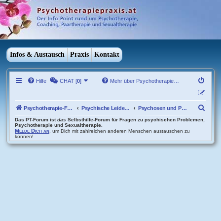
Infos & Austausch
Praxis
Kontakt
Hilfe
CHAT [
0
]
Mehr über Psychotherapie…
S
Psychotherapie-Forum Übersicht
Psychische Leiden und Beschwerden
Psychosen und Persönlichkeitsstörungen
u
Das PT-Forum ist
das
Selbsthilfe-Forum für Fragen zu psychischen Problemen,
Psychotherapie und Sexualtherapie.
Melde Dich an
, um Dich mit zahlreichen anderen Menschen austauschen zu
c
können!
h
e