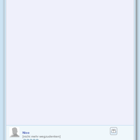
Nico
[nicht mehr wegzudenken]