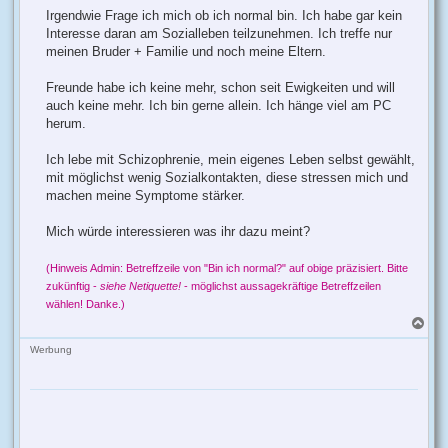
Irgendwie Frage ich mich ob ich normal bin. Ich habe gar kein
Interesse daran am Sozialleben teilzunehmen. Ich treffe nur
meinen Bruder + Familie und noch meine Eltern.
Freunde habe ich keine mehr, schon seit Ewigkeiten und will
auch keine mehr. Ich bin gerne allein. Ich hänge viel am PC
herum.
Ich lebe mit Schizophrenie, mein eigenes Leben selbst gewählt,
mit möglichst wenig Sozialkontakten, diese stressen mich und
machen meine Symptome stärker.
Mich würde interessieren was ihr dazu meint?
(Hinweis Admin: Betreffzeile von "Bin ich normal?" auf obige präzisiert. Bitte
zukünftig -
siehe Netiquette!
- möglichst aussagekräftige Betreffzeilen
wählen! Danke.)
N
a
c
Werbung
h
o
b
e
n