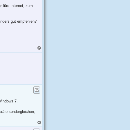
r fürs Internet, zum
sonders gut empfehlen?
N
a
c
h
o
b
e
n
 Windows 7.
räte sondergleichen,
N
a
c