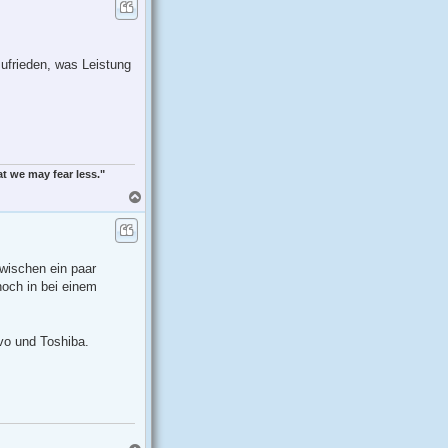
h
o
b
e
ufrieden, was Leistung
n
at we may fear less."
N
a
c
h
o
b
 zwischen ein paar
e
noch in bei einem
n
ovo und Toshiba.
N