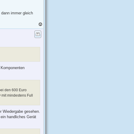
g dann immer gleich
N
a
c
h
o
b
e
n
ie Komponenten
bei den 600 Euro
 mit mindestens Full
ter Wiedergabe gesehen.
, ein handliches Gerät