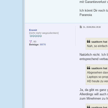
mit Garantieverlust 
Ich könnt Dir noch 
Paranoia
B
Di., 03.06.2014, 20:16
e
Eremit
i
t
[nicht mehr wegzudenken]
r
a
g
saatkorn hat
, 80
Beiträge:
8876
Nah, so einfach 
Natürlich nicht. Ic
entsprechend verbau
saatkorn hat
Abgesehen davon
Laptops so prop
HD heute zu ve
Ja, da gibt es ganz
Allerdings will auch
zum Minehmen zu ha
saatkorn hat