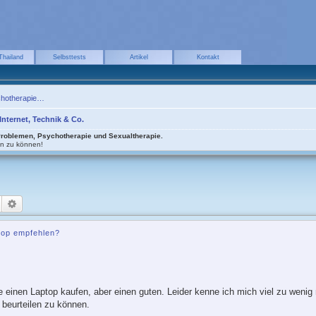
Thailand
Selbsttests
Artikel
Kontakt
chotherapie…
nternet, Technik & Co.
Problemen, Psychotherapie und Sexualtherapie.
en zu können!
Suche
Erweiterte Suche
top empfehlen?
e einen Laptop kaufen, aber einen guten. Leider kenne ich mich viel zu wenig
g beurteilen zu können.