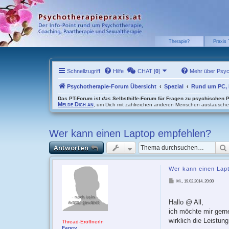
Therapie?
Praxis 
Schnellzugriff
Hilfe
CHAT [
0
]
Mehr über Psy
Psychotherapie-Forum Übersicht
Spezial
Rund um PC, I
Das PT-Forum ist
das
Selbsthilfe-Forum für Fragen zu psychischen 
Melde Dich an
, um Dich mit zahlreichen anderen Menschen austausch
Wer kann einen Laptop empfehlen?
Antworten
Wer kann einen Lap
B
Mi., 19.02.2014, 20:00
e
i
t
r
Hallo @ All,
a
g
ich möchte mir gern
wirklich die Leistun
Thread-EröffnerIn
Fancy