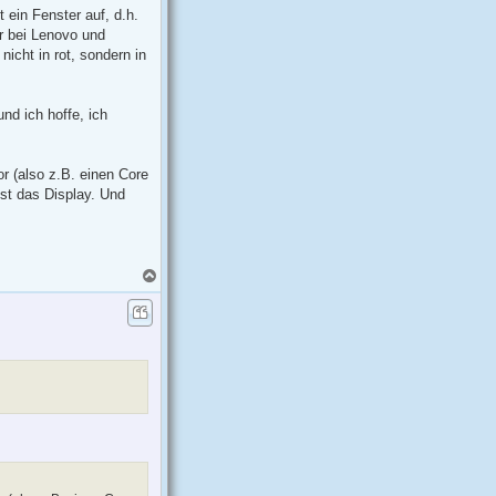
ein Fenster auf, d.h.
ur bei Lenovo und
nicht in rot, sondern in
nd ich hoffe, ich
r (also z.B. einen Core
st das Display. Und
N
a
c
h
o
b
e
n