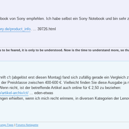
tebook von Sony empfehlen. Ich habe selbst ein Sony Notebook und bin sehr z
ry.de/product_info
. ... 39726.html
is to be feared, it is only to be understood. Now is the time to understand more, so th
hrift c't (abgelöst erst diesen Montag) fand sich zufällig gerade ein Vergleich
 der Preisklasse zwischen 400-600 €. Vielleicht finden Sie diese Ausgabe ja 
Wenn nicht, ist der betreffende Artikel auch online für € 2,50 zu beziehen:
artikel-archiv/ct/
... eden-etwas
ngen erhielten, wenn ich mich recht erinnere, in diversen Kategorien der Len
zungs-Tipps
|
Forums-Netiquette