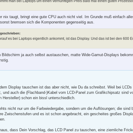
mmt man bei Laptops um einen vernünftigen Preis bald mal einen guten Prozessor
 nix taugt, bringt eine gute CPU auch nicht viel. Im Grunde muß einfach all
onst bremsen sich die Komponenten gegenseitig aus.
 geschrieben:
worauf es bei Laptops eigentlich ankommt, ist das Display. Und das ist bei den 600
n Bildschirm ja auch selbst austauschen, matte Wide-Gamut-Displays bekom
nstig.
 dem Display tauschen ist das aber nicht, wie Du da schreibst. Weil bei LCDs
ut, und auch die (Flachband-)Kabel vom LCD-Panel zum Grafikchipsatz sind v
n Hersteller) schon ein bissl unterschiedlich.
ts nicht nur um die Farbwiedergabe, sondern um die Auflösungen; die sind 
äre Zwischenstufen und es ist schon angebracht, ein gescheites großes Displ
en.
haus, dass Dein Vorschlag, das LCD Panel zu tauschen, eine ziemliche Frickel