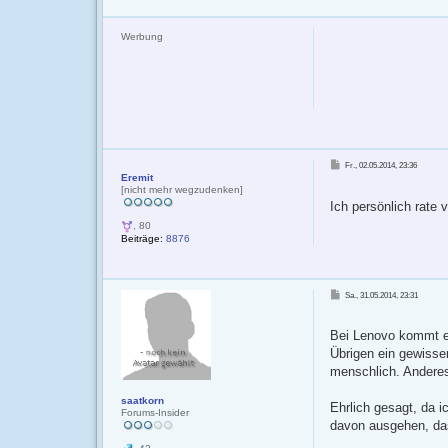
Werbung
B
Fr., 02.05.2014, 23:36
e
Eremit
i
t
[nicht mehr wegzudenken]
r
Ich persönlich rate
a
g
, 80
Beiträge:
8876
B
Sa., 31.05.2014, 23:31
e
i
t
r
Bei Lenovo kommt es
a
g
Übrigen ein gewisser
menschlich. Anderes
saatkorn
Ehrlich gesagt, da 
Forums-Insider
davon ausgehen, das