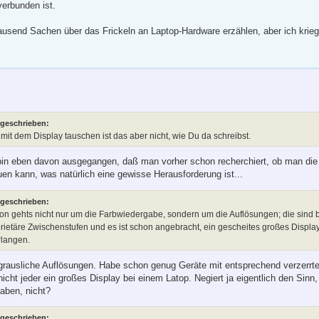
verbunden ist.
tausend Sachen über das Frickeln an Laptop-Hardware erzählen, aber ich krie
 geschrieben:
mit dem Display tauschen ist das aber nicht, wie Du da schreibst.
h bin eben davon ausgegangen, daß man vorher schon recherchiert, ob man d
en kann, was natürlich eine gewisse Herausforderung ist...
 geschrieben:
 gehts nicht nur um die Farbwiedergabe, sondern um die Auflösungen; die sind 
rietäre Zwischenstufen und es ist schon angebracht, ein gescheites großes Display
rlangen.
 grausliche Auflösungen. Habe schon genug Geräte mit entsprechend verzerr
 nicht jeder ein großes Display bei einem Latop. Negiert ja eigentlich den Sinn
ben, nicht?
 geschrieben: