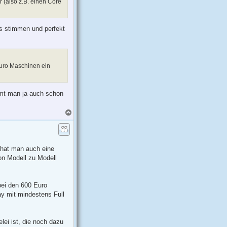
 (also z.B. einen Core
es stimmen und perfekt
 Euro Maschinen ein
mt man ja auch schon
N
a
c
h
o
b
 hat man auch eine
e
on Modell zu Modell
n
bei den 600 Euro
ay mit mindestens Full
ei ist, die noch dazu