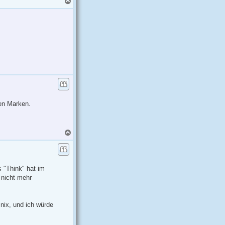
a
c
h
o
b
e
n
ten Marken.
N
a
c
h
o
b
 "Think" hat im
e
 nicht mehr
n
nix, und ich würde