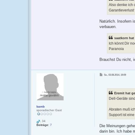
Also denke ich 
Garantieverlust 
Natürlich. Insofern 
verbauen.
saatkorn hat
Ich könnt Dir n
Paranoia
Brauchst Du nicht, i
B
So., 03.08.2014, 19:09
e
i
t
r
a
g
Eremit hat g
Dell-Geräte sin
bamb
Abraten muß ic
sporadischer Gast
Support ist ein
, 34
Beiträge:
7
Die Meinungen gehen
darin bin. Ich habe