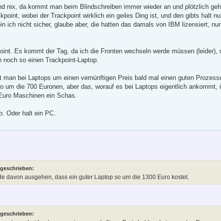
d nix, da kommt man beim Blindschreiben immer wieder an und plötzlich geht 
point, wobei der Trackpoint wirklich ein geiles Ding ist, und den gibts halt n
in ich nicht sicher, glaube aber, die hatten das damals von IBM lizensiert, nur 
oint. Es kommt der Tag, da ich die Fronten wechseln werde müssen (leider), u
noch so einen Trackpoint-Laptop.
man bei Laptops um einen vernünftigen Preis bald mal einen guten Prozesso
so um die 700 Euronen, aber das, worauf es bei Laptops eigentlich ankommt, i
 Euro Maschinen ein Schas.
. Oder halt ein PC.
 geschrieben:
ürde davon ausgehen, dass ein guter Laptop so um die 1300 Euro kostet.
 geschrieben: