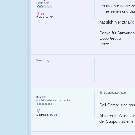
Helferlein
Ich möchte gerne zwi
Filme sehen und das 
, 16
Beiträge:
53
hat sich hier zufäl
Danke für Antworten
Liebe Grüße
fancy
Werbung
B
So., 23.02.2014, 03:44
e
Eremit
i
t
[nicht mehr wegzudenken]
r
Dell-Geräte sind ga
a
g
, 80
Beiträge:
8876
Abraten muß ich vo
der Support ist eine
B