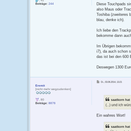
, 42
Diese Touchpads sin
Beiträge:
244
also Maus oder Track
Toshiba (zweiteres b
blau, denke ich).
Ich liebe den Trackp
bekomme dann auch 
Im Übrigen bekommt 
i7), da auch schon 
das ist bei den 600
Deswegen 1300 Euro
B
Di., 03.06.2014, 13:21
e
Eremit
i
t
[nicht mehr wegzudenken]
r
a
g
saatkorn hat
, 80
Beiträge:
8876
(...) und ich w
Ein wahres Wort!
saatkorn hat