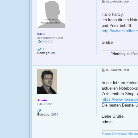
Do., 24.04.2014, 18:34
e
i
t
r
Hallo Fancy,
a
g
ich kann dir ein No
und Preis betrifft:
http://www.mindfacto
K4GE
sporadischer Gast
Grüße
, 18
Beiträge:
28
"Nothing in life 
B
Do., 24.04.2014, 23:31
e
i
t
r
In der letzten Zeitsc
a
g
aktuellen Notebooks
Zeitschriften-Shop. 
https://www.heise.de/
Admin
Site Admin
Die besten Beurteilu
Beiträge:
2695
Liebe Grüße,
admin
Fragen & Antworten
|
Benut