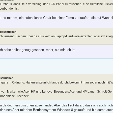
durchaus, dass Dein Vorschlag, das LCD Panel zu tauschen, eine ziemliche Frickelei
verbunden ist.
ist es ratsam, ein ordentliches Gerät bei einer Firma zu kaufen, die auf Wuns
 geschrieben:
och tausend Sachen über das Frickeln an Laptop-Hardware erzählen, aber ich krie
ch habe selbst genug gesehen, mehr, als mir lieb ist.
eschrieben:
d ganz in Ordnung. Halten erstaunlich lange durch, bekommt man sogar noch mit 
h von Marken wie Acer, HP und Lenovo. Besonders Acer und HP bauen Schrott-Ger
e bodenlose Frechheit.
 da doch ein bisschen auseinander. Aber das liegt daran, dass ich auch nich
 mir einen Acer mit dem Betriebssystem Windows 8 gekauft und bin damit auch