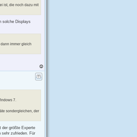
 ist, die noch dazu mit
ch solche Displays
g dann immer gleich
N
a
c
h
o
b
e
n
Windows 7.
äte sondergleichen, der
t der größte Experte
 sehr zufrieden. Für