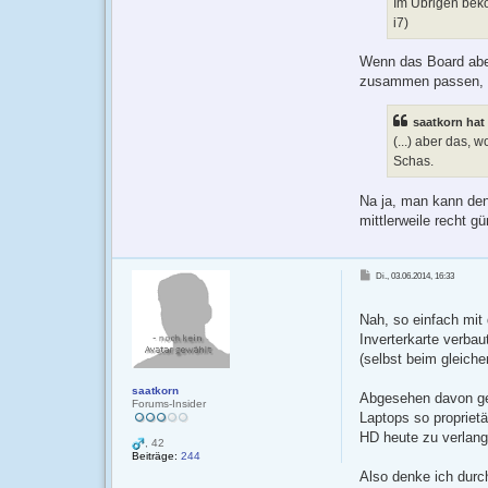
Im Übrigen beko
i7)
Wenn das Board aber
zusammen passen, s
saatkorn hat
(...) aber das, 
Schas.
Na ja, man kann de
mittlerweile recht gü
B
Di., 03.06.2014, 16:33
e
i
t
r
Nah, so einfach mit
a
g
Inverterkarte verba
(selbst beim gleiche
saatkorn
Abgesehen davon geh
Forums-Insider
Laptops so propriet
HD heute zu verlang
, 42
Beiträge:
244
Also denke ich durc