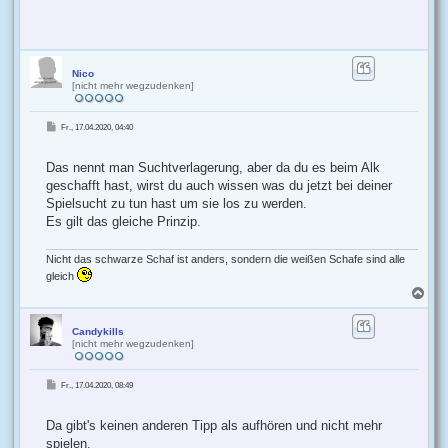
Nico
[nicht mehr wegzudenken]
B
Fr., 17.04.2020, 04:40
e
i
t
r
Das nennt man Suchtverlagerung, aber da du es beim Alk
a
g
geschafft hast, wirst du auch wissen was du jetzt bei deiner
Spielsucht zu tun hast um sie los zu werden.
Es gilt das gleiche Prinzip.
Nicht das schwarze Schaf ist anders, sondern die weißen Schafe sind alle
gleich
N
a
c
h
Candykills
[nicht mehr wegzudenken]
o
b
e
B
Fr., 17.04.2020, 08:49
n
e
i
t
r
Da gibt's keinen anderen Tipp als aufhören und nicht mehr
a
g
spielen.