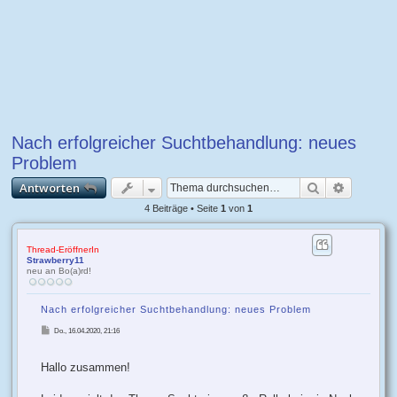
Nach erfolgreicher Suchtbehandlung: neues
Problem
Suche
Erweiter
Antworten
4 Beiträge • Seite
1
von
1
Thread-EröffnerIn
Strawberry11
neu an Bo(a)rd!
Nach erfolgreicher Suchtbehandlung: neues Problem
B
Do., 16.04.2020, 21:16
e
i
t
r
Hallo zusammen!
a
g