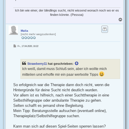
Ich bin wie einer, der blindlings sucht, nicht wissend wonach noch wo er es
finden könnte. (Pessoa)
N
a
c
h
Malia
[nicht mehr wegzudenken]
o
b
e
B
Fr., 17.04.2020, 10:22
n
e
i
t
r
a
g
Strawberry11
hat geschrieben:
Ich weiß, damit muss Schluß sein, aber ich wollte mich
mitteilen und erhoffe mir ein paar wertvolle Tipps
So erfolgreich war die Therapie dann doch nicht, wenn die
Hintergründe für deine Sucht nicht deutlich wurden.
Vor allem ist es hilfreich, nach einer Suchttherapie in eine
Selbsthilfegruppe oder ambulante Therapie zu gehen.
Selten schafft es jemand ohne Begleitung.
Mein Tipp: Beratungsstelle aufsuchen (eventuell online),
Therapieplatz/Selbsthilfegruppe suchen.
Kann man sich auf diesen Spiel-Seiten sperren lassen?