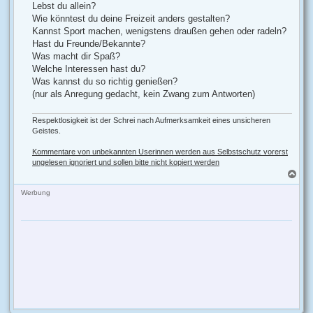
Lebst du allein?
Wie könntest du deine Freizeit anders gestalten?
Kannst Sport machen, wenigstens draußen gehen oder radeln?
Hast du Freunde/Bekannte?
Was macht dir Spaß?
Welche Interessen hast du?
Was kannst du so richtig genießen?
(nur als Anregung gedacht, kein Zwang zum Antworten)
Respektlosigkeit ist der Schrei nach Aufmerksamkeit eines unsicheren
Geistes.
Kommentare von unbekannten Userinnen werden aus Selbstschutz vorerst
ungelesen ignoriert und sollen bitte nicht kopiert werden
N
a
c
Werbung
h
o
b
e
n