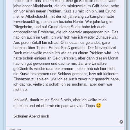
Leider spielt das Thema Sucht eine große Rolle bei mir. Nach
jahrelanger Alkohlsucht, die ich mittlerweile im Griff habe, sehe
ich vor einen neuen Problem. Kurz zu mir: Ich bin, auf Grund
meiner Alkoholsucht, mit der ich jahrelang zu kämpfen hatte
Erwerbsunfähig, sprich ich beziehe Rente. War jahrelang im
Pflegeheim, und auf Grund dieser Sucht habe ich auch
orthopädische Probleme, die ich operativ angegangen bin. Das
hab ich auch im Griff, ich war froh wie ich wieder Zuhause war.
Aus puren Zufall bin ich auf Onlinecasinos gelandet, ganz
harmlos über Tipico. Es hat Spaß gemacht. Der Nervenkitzel.
Doch mittlerweile merke ich wie es zu einem Problem wird. Ich
hatte schon einiges an Geld verspielt, aber dann diesen Monat
hab ich gut gewonnen und dachte mir: Ja, alle Einsätze
größtenteils wieder raus bekommen. Leider hab ich hier nicht
die Kurve bekommen und Schluss gemacht, bzw mit kleineren
Einsätzen zu spielen, wie ich es auch zuvor nur gemacht habe,
ich dachte, vielleicht schaff ich es nochmal...aber dem war
nicht so.
Ich weiß, damit muss Schluß sein, aber ich wollte mich
mitteilen und erhoffe mir ein paar wertvolle Tipps
Schönen Abend noch
N
a
c
Werbung