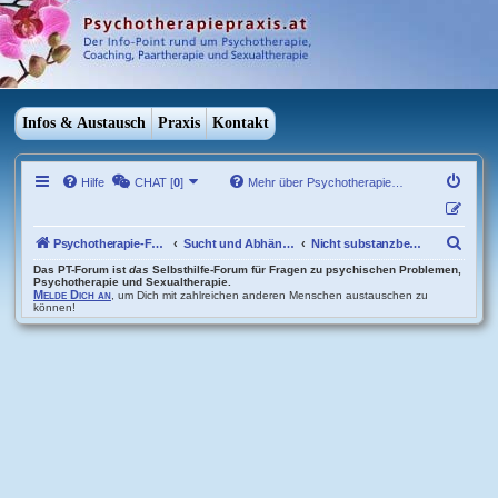
Infos & Austausch
Praxis
Kontakt
Hilfe
CHAT [
0
]
Mehr über Psychotherapie…
S
Psychotherapie-Forum Übersicht
Sucht und Abhängigkeit
Nicht substanzbezogene Abhängigkeiten
u
Das PT-Forum ist
das
Selbsthilfe-Forum für Fragen zu psychischen Problemen,
Psychotherapie und Sexualtherapie.
Melde Dich an
, um Dich mit zahlreichen anderen Menschen austauschen zu
c
können!
h
e