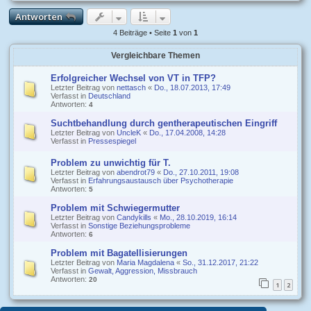
Antworten
4 Beiträge • Seite
1
von
1
Vergleichbare Themen
Erfolgreicher Wechsel von VT in TFP?
Letzter Beitrag von
nettasch
«
Do., 18.07.2013, 17:49
Verfasst in
Deutschland
Antworten:
4
Suchtbehandlung durch gentherapeutischen Eingriff
Letzter Beitrag von
UncleK
«
Do., 17.04.2008, 14:28
Verfasst in
Pressespiegel
Problem zu unwichtig für T.
Letzter Beitrag von
abendrot79
«
Do., 27.10.2011, 19:08
Verfasst in
Erfahrungsaustausch über Psychotherapie
Antworten:
5
Problem mit Schwiegermutter
Letzter Beitrag von
Candykills
«
Mo., 28.10.2019, 16:14
Verfasst in
Sonstige Beziehungsprobleme
Antworten:
6
Problem mit Bagatellisierungen
Letzter Beitrag von
Maria Magdalena
«
So., 31.12.2017, 21:22
Verfasst in
Gewalt, Aggression, Missbrauch
Antworten:
20
1
2