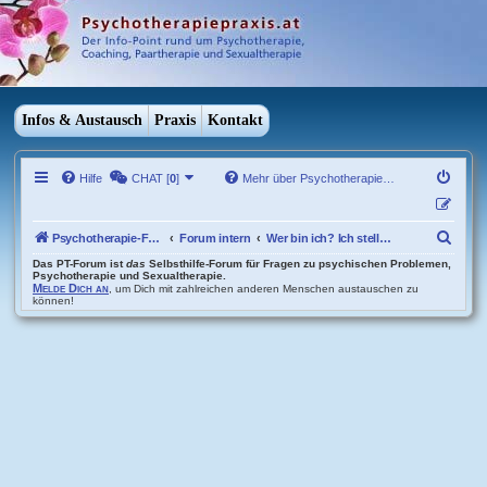
Infos & Austausch
Praxis
Kontakt
Hilfe
CHAT [
0
]
Mehr über Psychotherapie…
S
Psychotherapie-Forum Übersicht
Forum intern
Wer bin ich? Ich stelle mich vor..
u
Das PT-Forum ist
das
Selbsthilfe-Forum für Fragen zu psychischen Problemen,
Psychotherapie und Sexualtherapie.
Melde Dich an
, um Dich mit zahlreichen anderen Menschen austauschen zu
c
können!
h
e