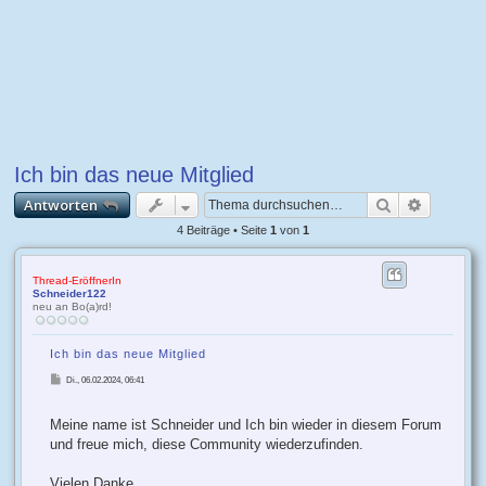
Ich bin das neue Mitglied
Suche
Erweiter
Antworten
4 Beiträge • Seite
1
von
1
Thread-EröffnerIn
Schneider122
neu an Bo(a)rd!
Ich bin das neue Mitglied
B
Di., 06.02.2024, 06:41
e
i
t
r
Meine name ist Schneider und Ich bin wieder in diesem Forum
a
g
und freue mich, diese Community wiederzufinden.
Vielen Danke