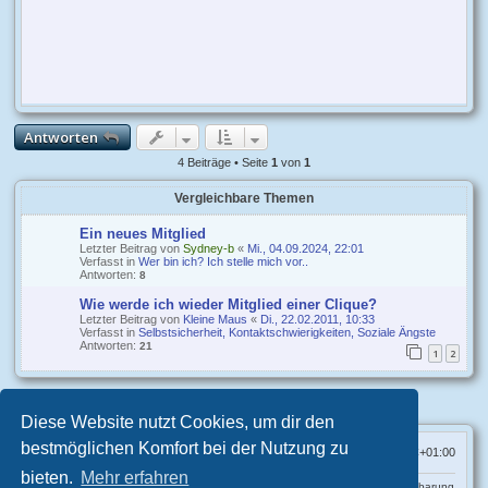
Antworten
4 Beiträge • Seite
1
von
1
Vergleichbare Themen
Ein neues Mitglied
Letzter Beitrag von
Sydney-b
«
Mi., 04.09.2024, 22:01
Verfasst in
Wer bin ich? Ich stelle mich vor..
Antworten:
8
Wie werde ich wieder Mitglied einer Clique?
Letzter Beitrag von
Kleine Maus
«
Di., 22.02.2011, 10:33
Verfasst in
Selbstsicherheit, Kontaktschwierigkeiten, Soziale Ängste
Antworten:
21
1
2
Diese Website nutzt Cookies, um dir den
bestmöglichen Komfort bei der Nutzung zu
Psychotherapie-Forum Übersicht
Alle Zeiten sind
UTC+01:00
bieten.
Mehr erfahren
Psychotherapie-Praxis R.L.Fellner • Praxis in
Wien
&
Thailand
• Terminvereinbarung