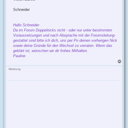
Schneider
Hallo Schneider
Da im Forum Doppelnicks nicht - oder nur unter bestimmten
Voraussetzungen und nach Absprache mit der Forumsleitung-
gestattet sind bitte ich dich, uns per Pn deinen vorherigen Nick
sowie deine Gründe für den Wechsel zu verraten. Wenn das
geklärt ist, wünschen wir dir frohes Mithalten.
Pauline
N
a
c
Werbung
h
o
b
e
n