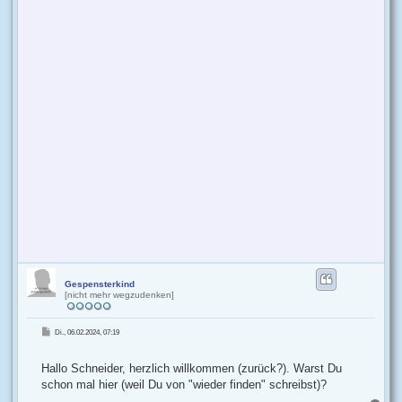
Gespensterkind
[nicht mehr wegzudenken]
B
Di., 06.02.2024, 07:19
e
i
t
r
Hallo Schneider, herzlich willkommen (zurück?). Warst Du
a
g
schon mal hier (weil Du von "wieder finden" schreibst)?