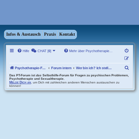
Infos & Austausch
Praxis
Kontakt
Hilfe
CHAT [
0
]
Mehr über Psychotherapie…
S
Psychotherapie-Forum Übersicht
Forum intern
Wer bin ich? Ich stelle mich vor..
u
Das PT-Forum ist
das
Selbsthilfe-Forum für Fragen zu psychischen Problemen,
Psychotherapie und Sexualtherapie.
Melde Dich an
, um Dich mit zahlreichen anderen Menschen austauschen zu
c
können!
h
e