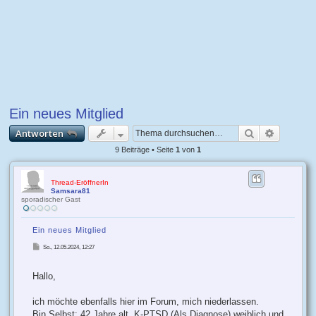
Ein neues Mitglied
Suche
Erweiter
Antworten
9 Beiträge • Seite
1
von
1
Thread-EröffnerIn
Samsara81
sporadischer Gast
Ein neues Mitglied
B
So., 12.05.2024, 12:27
e
i
t
r
Hallo,
a
g
ich möchte ebenfalls hier im Forum, mich niederlassen.
Bin Selbst: 42 Jahre alt, K-PTSD (Als Diagnose) weiblich und