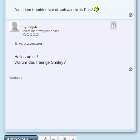
Das Leben ist schön , von einfach war nie die Rede!
N
a
c
h
Sydney-b
[nicht mehr wegzudenken]
o
b
e
B
Mi., 04.09.2024, 22:01
n
e
i
t
r
Hallo zurück!
a
g
Warum das traurige Smiley?
N
a
c
Werbung
h
o
b
e
n
Antworten