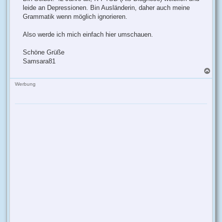
leide an Depressionen. Bin Ausländerin, daher auch meine
Grammatik wenn möglich ignorieren.
Also werde ich mich einfach hier umschauen.
Schöne Grüße
Samsara81
N
a
c
Werbung
h
o
b
e
n