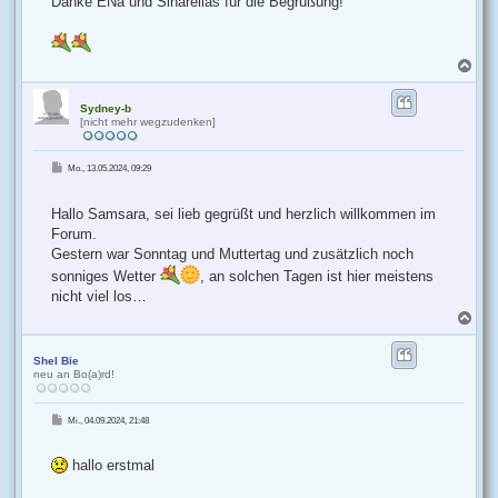
Danke ENa und Sinarellas für die Begrüßung!
g
N
a
c
h
Sydney-b
[nicht mehr wegzudenken]
o
b
e
B
Mo., 13.05.2024, 09:29
n
e
i
t
r
Hallo Samsara, sei lieb gegrüßt und herzlich willkommen im
a
g
Forum.
Gestern war Sonntag und Muttertag und zusätzlich noch
sonniges Wetter
, an solchen Tagen ist hier meistens
nicht viel los…
N
a
c
h
Shel Bie
neu an Bo(a)rd!
o
b
e
B
Mi., 04.09.2024, 21:48
n
e
i
t
r
hallo erstmal
a
g