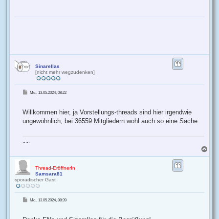
h
o
b
e
n
Sinarellas
[nicht mehr wegzudenken]
B
Mo., 13.05.2024, 08:22
e
i
t
r
Willkommen hier, ja Vorstellungs-threads sind hier irgendwie
a
g
ungewöhnlich, bei 36559 Mitgliedern wohl auch so eine Sache
..:..
N
a
c
h
Thread-EröffnerIn
Samsara81
o
sporadischer Gast
b
e
n
B
Mo., 13.05.2024, 08:39
e
i
t
r
a