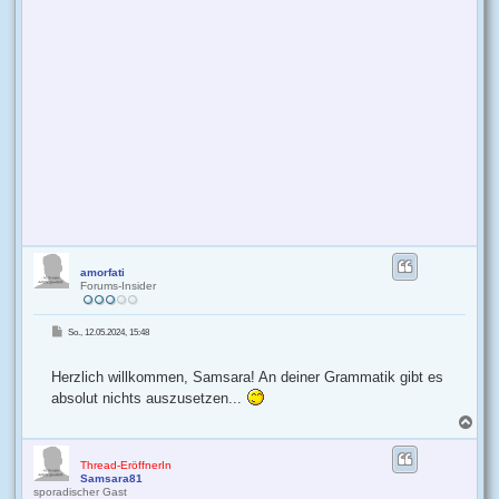
amorfati
Forums-Insider
B
So., 12.05.2024, 15:48
e
i
t
r
Herzlich willkommen, Samsara! An deiner Grammatik gibt es
a
g
absolut nichts auszusetzen...
N
a
c
h
Thread-EröffnerIn
Samsara81
o
sporadischer Gast
b