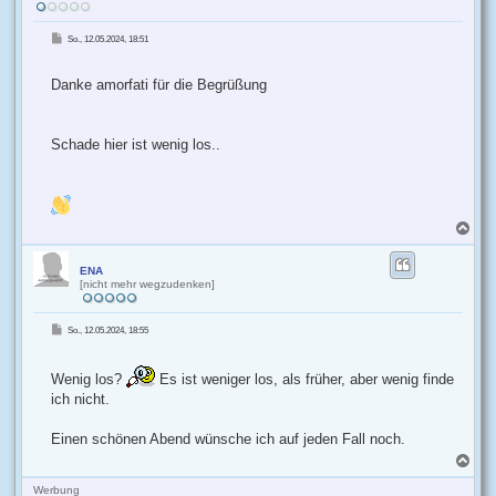
e
n
B
So., 12.05.2024, 18:51
e
i
t
r
Danke amorfati für die Begrüßung
a
g
Schade hier ist wenig los..
N
a
c
h
ENA
[nicht mehr wegzudenken]
o
b
e
B
So., 12.05.2024, 18:55
n
e
i
t
r
a
Wenig los?
Es ist weniger los, als früher, aber wenig finde
g
ich nicht.
Einen schönen Abend wünsche ich auf jeden Fall noch.
N
a
c
Werbung