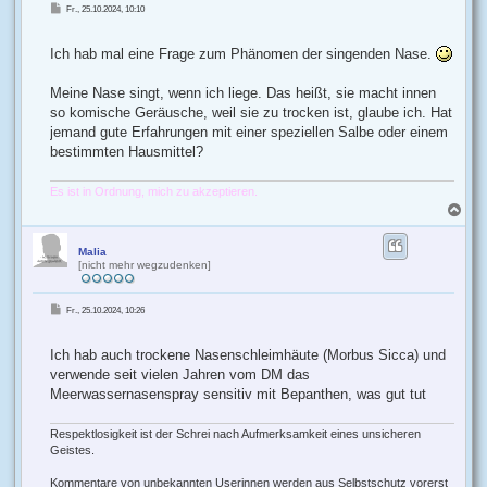
B
Fr., 25.10.2024, 10:10
e
i
t
r
Ich hab mal eine Frage zum Phänomen der singenden Nase.
a
g
Meine Nase singt, wenn ich liege. Das heißt, sie macht innen
so komische Geräusche, weil sie zu trocken ist, glaube ich. Hat
jemand gute Erfahrungen mit einer speziellen Salbe oder einem
bestimmten Hausmittel?
Es ist in Ordnung, mich zu akzeptieren.
N
a
c
h
Malia
[nicht mehr wegzudenken]
o
b
e
B
Fr., 25.10.2024, 10:26
n
e
i
t
r
Ich hab auch trockene Nasenschleimhäute (Morbus Sicca) und
a
g
verwende seit vielen Jahren vom DM das
Meerwassernasenspray sensitiv mit Bepanthen, was gut tut
Respektlosigkeit ist der Schrei nach Aufmerksamkeit eines unsicheren
Geistes.
Kommentare von unbekannten Userinnen werden aus Selbstschutz vorerst