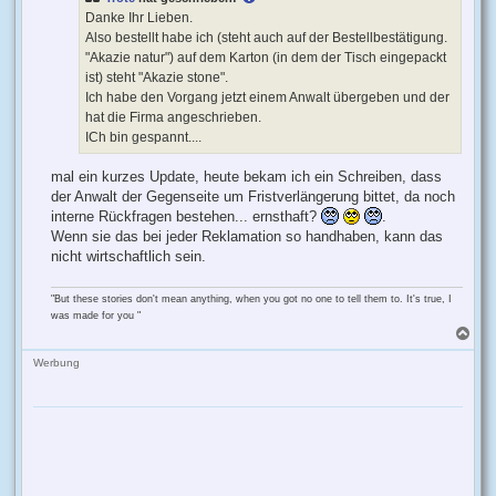
Danke Ihr Lieben.
Also bestellt habe ich (steht auch auf der Bestellbestätigung.
"Akazie natur") auf dem Karton (in dem der Tisch eingepackt
ist) steht "Akazie stone".
Ich habe den Vorgang jetzt einem Anwalt übergeben und der
hat die Firma angeschrieben.
ICh bin gespannt....
mal ein kurzes Update, heute bekam ich ein Schreiben, dass
der Anwalt der Gegenseite um Fristverlängerung bittet, da noch
interne Rückfragen bestehen... ernsthaft?
.
Wenn sie das bei jeder Reklamation so handhaben, kann das
nicht wirtschaftlich sein.
"But these stories don't mean anything, when you got no one to tell them to. It's true, I
was made for you "
N
a
c
Werbung
h
o
b
e
n