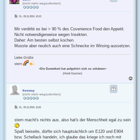
[nicht mehr wegzudenken]
o
b
e
B
Di., 05.11.2024, 10:15
n
e
i
t
r
Mir verdirbt es bei > 90 % des Covenience Food den Appetit.
a
g
Nicht notwendigerweise wegen Insekten.
Daher: Am besten selbst kochen.
Musste aber neulich auch eine Schnecke im Wirsing aussetzen.
Liebe Grüße
stern
»
Die Dummheit hat aufgehört sich zu schämen
«
(Heidi Kastner)
N
a
c
h
freeway
[nicht mehr wegzudenken]
o
b
e
B
Di., 05.11.2024, 11:02
n
e
i
t
r
stern macht's nichts aus, also hat's der Menschheit egal zu sein
a
g
Spaß beiseite, dürfte sich hauptsächlich um E120 und E904
bzw. Schellack handeln, ich glaube das kriege ich noch mit