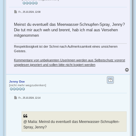
B
Fr., 25.10.2024, 12:08
e
i
t
r
Meinst du eventuell das Meerwasser-Schnupfen-Spray, Jenny?
a
g
Die tut mir auch weh und brennt, hab ich mal aus Versehen
mitgenommen
Respektlosigkeit ist der Schrei nach Aufmerksamkeit eines unsicheren
Geistes.
Kommentare von unbekannten Userinnen werden aus Selbstschutz vorerst
ungelesen ignoriert und sollen bitte nicht kopiert werden
N
a
c
h
Jenny Doe
[nicht mehr wegzudenken]
o
b
e
B
Fr., 25.10.2024, 12:14
n
e
i
t
r
a
g
@ Malia: Meinst du eventuell das Meerwasser-Schnupfen-
Spray, Jenny?