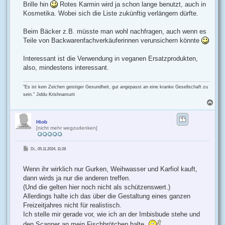
Brille hin
Rotes Karmin wird ja schon lange benutzt, auch in
Kosmetika. Wobei sich die Liste zukünftig verlängern dürfte.
Beim Bäcker z.B. müsste man wohl nachfragen, auch wenn es
Teile von Backwarenfachverkäuferinnen verunsichern könnte
Interessant ist die Verwendung in veganen Ersatzprodukten,
also, mindestens interessant.
"Es ist kein Zeichen geistiger Gesundheit, gut angepasst an eine kranke Gesellschaft zu
sein." Jiddu Krishnamurti
N
a
c
h
Hiob
[nicht mehr wegzudenken]
o
b
e
B
Di., 05.11.2024, 11:28
n
e
i
t
r
Wenn ihr wirklich nur Gurken, Weihwasser und Karfiol kauft,
a
g
dann wirds ja nur die anderen treffen.
(Und die gelten hier noch nicht als schützenswert.)
Allerdings halte ich das über die Gestaltung eines ganzen
Freizeitjahres nicht für realistisch.
Ich stelle mir gerade vor, wie ich an der Imbisbude stehe und
den Scanner an mein Fischbrötchen halte.