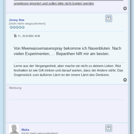
ungelesen ignoriert und sollen bitte nicht kopiert werden
N
a
c
h
Jenny Doe
[nicht mehr wegzudenken]
o
b
e
B
Fr., 25.10.2024, 10:36
n
e
i
t
r
Von Meerwassernasenspray bekomme ich Nasenbluten. Nach
a
g
vielen Experimenten, ... Bepanthen hilft mir am besten.
Lerne aus der Vergangenheit, aber mache sie nicht zu deinem Leben. Wut
festhalten ist wie Gift trinken und darauf warten, dass der Andere stirbt. Das
Gegenstück zum äußeren Lärm ist der innere Lärm des Denkens.
N
a
c
Werbung
h
o
b
e
n
Malia
[nicht mehr wegzudenken]