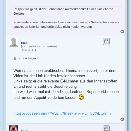
Respektlosigkeit ist der Schrei nach Aufmerksamkeit eines unsicheren
Geistes.
Kommentare von unbekannten Userinnen werden aus Selbstschutz vorerst
ungelesen ignoriert und sollen bitte nicht kopiert werden
N
a
c
h
Hiob
[nicht mehr wegzudenken]
o
b
e
B
Di., 05.11.2024, 09:27
n
e
i
t
r
Wen es als lebenspraktisches Thema interessiert, unter dem
a
g
Video ist der Link für den Insektenscanner.
Links zeigt er die relevante E-Nummer aus den Inhaltsstoffen
an und rechts steht die Beschreibung.
Ich werd wohl mal mit dem Ding durch den Supermarkt rennen
und mir den Appetit verderben lassen.
https://odysee.com/@Wuzi:7/Insekten-in- ... C3%BCren:7
N
a
c
h
stern