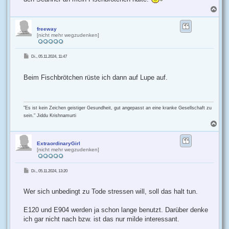
N
a
c
h
freeway
[nicht mehr wegzudenken]
o
b
e
B
Di., 05.11.2024, 11:47
n
e
i
t
r
Beim Fischbrötchen rüste ich dann auf Lupe auf.
a
g
"Es ist kein Zeichen geistiger Gesundheit, gut angepasst an eine kranke Gesellschaft zu
sein." Jiddu Krishnamurti
N
a
c
h
ExtraordinaryGirl
[nicht mehr wegzudenken]
o
b
e
B
Di., 05.11.2024, 13:20
n
e
i
t
r
Wer sich unbedingt zu Tode stressen will, soll das halt tun.
a
g
E120 und E904 werden ja schon lange benutzt. Darüber denke
ich gar nicht nach bzw. ist das nur milde interessant.