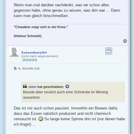
Wenn man mal darüber nachdenkt, was wir schon alles
gegessen habe, ohne genau zu wissen, was drin war ... Dann
kann man gleich hinschmeißen.
"Charakter zeigt sich in der Krise."
(Helmut Schmidt)
N
a
c
h
ExtraordinaryGirl
[nicht mehr wegzudenken]
o
b
e
B
Di., 05.11.2024, 13:22
n
e
i
t
r
a
g
stern
hat geschrieben:
Musste aber neulich auch eine Schnecke im Wirsing
aussetzen.
Das ist mir auch schon passiert. Immerhin ein Beweis dafür,
dass das Essen natürlich produziert und nicht chemisch
verseucht ist.
So lange keine Spinne drin ist (vor denen habe
ich Angst) ...