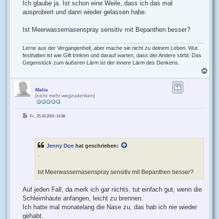
Ich glaube ja. Ist schon eine Weile, dass ich das mal
ausprobiert und dann wieder gelassen habe.
Ist Meerwassernasenspray sensitiv mit Bepanthen besser?
Lerne aus der Vergangenheit, aber mache sie nicht zu deinem Leben. Wut
festhalten ist wie Gift trinken und darauf warten, dass der Andere stirbt. Das
Gegenstück zum äußeren Lärm ist der innere Lärm des Denkens.
N
a
c
h
Malia
[nicht mehr wegzudenken]
o
b
e
B
Fr., 25.10.2024, 14:38
n
e
i
t
r
a
g
Jenny Doe
hat geschrieben:
.
Ist Meerwassernasenspray sensitiv mit Bepanthen besser?
Auf jeden Fall, da merk ich gar nichts, tut einfach gut, wenn die
Schleimhäute anfangen, leicht zu brennen.
Ich hatte mal monatelang die Nase zu, das hab ich nie wieder
gehabt.