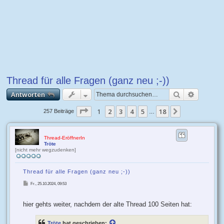
Thread für alle Fragen (ganz neu ;-))
Suche
Erweiter
Antworten
Seite
1
1
2
von
3
18
4
5
18
Nächste
257 Beiträge
…
Thread-EröffnerIn
Tröte
[nicht mehr wegzudenken]
Thread für alle Fragen (ganz neu ;-))
B
Fr., 25.10.2024, 09:53
e
i
t
r
hier gehts weiter, nachdem der alte Thread 100 Seiten hat:
a
g
Tröte
hat geschrieben: