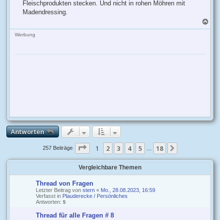
Fleischprodukten stecken. Und nicht in rohen Möhren mit
Madendressing.
N
a
c
Werbung
h
o
b
e
n
Antworten
Seite
1
1
2
von
3
18
4
5
18
Nächste
257 Beiträge
…
Vergleichbare Themen
Thread von Fragen
Letzter Beitrag von
stern
«
Mo., 28.08.2023, 16:59
Verfasst in
Plauderecke / Persönliches
Antworten:
5
Thread für alle Fragen # 8