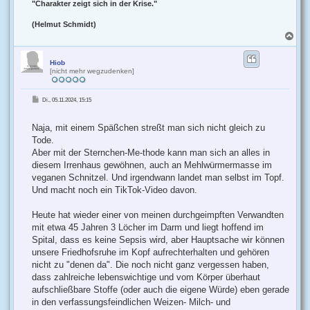
"Charakter zeigt sich in der Krise."
(Helmut Schmidt)
N
a
c
h
Hiob
[nicht mehr wegzudenken]
o
b
e
B
Di., 05.11.2024, 15:15
n
e
i
t
r
Naja, mit einem Späßchen streßt man sich nicht gleich zu
a
g
Tode.
Aber mit der Sternchen-Me-thode kann man sich an alles in
diesem Irrenhaus gewöhnen, auch an Mehlwürmermasse im
veganen Schnitzel. Und irgendwann landet man selbst im Topf.
Und macht noch ein TikTok-Video davon.
Heute hat wieder einer von meinen durchgeimpften Verwandten
mit etwa 45 Jahren 3 Löcher im Darm und liegt hoffend im
Spital, dass es keine Sepsis wird, aber Hauptsache wir können
unsere Friedhofsruhe im Kopf aufrechterhalten und gehören
nicht zu "denen da". Die noch nicht ganz vergessen haben,
dass zahlreiche lebenswichtige und vom Körper überhaut
aufschließbare Stoffe (oder auch die eigene Würde) eben gerade
in den verfassungsfeindlichen Weizen- Milch- und