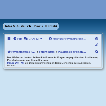
Infos & Austausch
Praxis
Kontakt
Hilfe
CHAT [
0
]
Mehr über Psychotherapie…
S
Psychotherapie-Forum Übersicht
Forum intern
Plauderecke / Persönliches
u
Das PT-Forum ist
das
Selbsthilfe-Forum für Fragen zu psychischen Problemen,
Psychotherapie und Sexualtherapie.
Melde Dich an
, um Dich mit zahlreichen anderen Menschen austauschen zu
c
können!
h
e