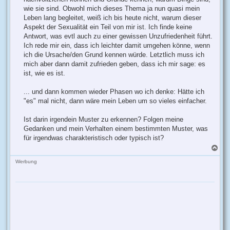
wie sie sind. Obwohl mich dieses Thema ja nun quasi mein
Leben lang begleitet, weiß ich bis heute nicht, warum dieser
Aspekt der Sexualität ein Teil von mir ist. Ich finde keine
Antwort, was evtl auch zu einer gewissen Unzufriedenheit führt.
Ich rede mir ein, dass ich leichter damit umgehen könne, wenn
ich die Ursache/den Grund kennen würde. Letztlich muss ich
mich aber dann damit zufrieden geben, dass ich mir sage: es
ist, wie es ist.
... und dann kommen wieder Phasen wo ich denke: Hätte ich
"es" mal nicht, dann wäre mein Leben um so vieles einfacher.
Ist darin irgendein Muster zu erkennen? Folgen meine
Gedanken und mein Verhalten einem bestimmten Muster, was
für irgendwas charakteristisch oder typisch ist?
N
a
c
Werbung
h
o
b
e
n