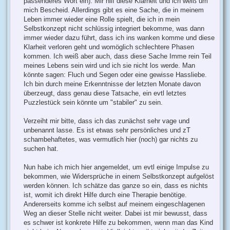
passenderes Wort ein). Mir hilf diese Klarheit und ich weiß um
mich Bescheid. Allerdings gibt es eine Sache, die in meinem
Leben immer wieder eine Rolle spielt, die ich in mein
Selbstkonzept nicht schlüssig integriert bekomme, was dann
immer wieder dazu führt, dass ich ins wanken komme und diese
Klarheit verloren geht und womöglich schlechtere Phasen
kommen. Ich weiß aber auch, dass diese Sache Imme rein Teil
meines Lebens sein wird und ich sie nicht los werde. Man
könnte sagen: Fluch und Segen oder eine gewisse Hassliebe.
Ich bin durch meine Erkenntnisse der letzten Monate davon
überzeugt, dass genau diese Tatsache, ein evtl letztes
Puzzlestück sein könnte um "stabiler" zu sein.
Verzeiht mir bitte, dass ich das zunächst sehr vage und
unbenannt lasse. Es ist etwas sehr persönliches und zT
schambehaftetes, was vermutlich hier (noch) gar nichts zu
suchen hat.
Nun habe ich mich hier angemeldet, um evtl einige Impulse zu
bekommen, wie Widersprüche in einem Selbstkonzept aufgelöst
werden können. Ich schätze das ganze so ein, dass es nichts
ist, womit ich direkt Hilfe durch eine Therapie benötige.
Andererseits komme ich selbst auf meinem eingeschlagenen
Weg an dieser Stelle nicht weiter. Dabei ist mir bewusst, dass
es schwer ist konkrete Hilfe zu bekommen, wenn man das Kind