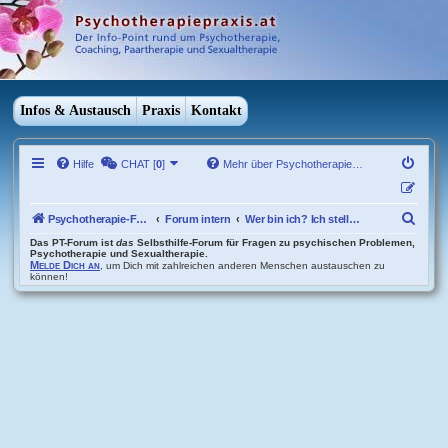
Infos & Austausch
Praxis
Kontakt
Hilfe
CHAT [
0
]
Mehr über Psychotherapie…
S
Psychotherapie-Forum Übersicht
Forum intern
Wer bin ich? Ich stelle mich vor..
u
Das PT-Forum ist
das
Selbsthilfe-Forum für Fragen zu psychischen Problemen,
Psychotherapie und Sexualtherapie.
Melde Dich an
, um Dich mit zahlreichen anderen Menschen austauschen zu
c
können!
h
e