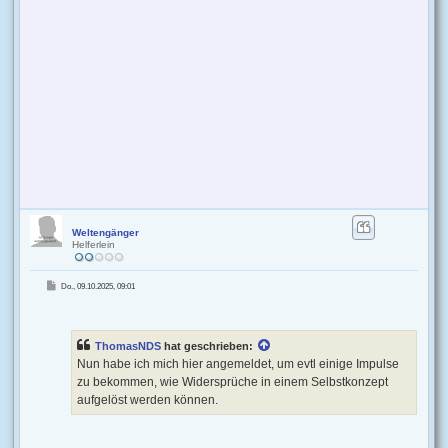
Weltengänger
Helferlein
B
Do., 09.10.2025, 09:01
e
i
t
r
a
g
ThomasNDS
hat geschrieben:
Nun habe ich mich hier angemeldet, um evtl einige Impulse
zu bekommen, wie Widersprüche in einem Selbstkonzept
aufgelöst werden können.