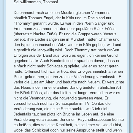
Sei willkommen, Thomas!
Du erinnerst mich an einen Musiker gleichen Vornamens,
nämlich Thomas Engel, der in Köln und im Rheinland nur
"Thommy" genannt wurde. Er war in den 70ern Sänger und
Frontmann zusammen mit den sehr populären Bläck Fööss
(übersetzt: Nackte Füße). Er und die Gruppe waren überaus
beliebt, ihre Lieder sangen sie in Mundart, hatten Charme und
den typischen ironischen Witz, wie er in Köln gepflegt wird und
eigentlich nie langweilig wird. Doch Thommy trat nach großen
Erfolgen aus der Band aus, wozu es eigentlich keinen Grund
gegeben hatte. Auch Bandmitglieder sprachen davon, dass er
einfach nicht mehr Schlagzeug spielte, wie er es sonst getan
hatte. Offensichtlich war er trotz des Erfolges innerlich an einen
Punkt gekommen, der ihn zu einer Veränderung veranlasste. Er
verlor die Lust am Alten und bedurfte nach Neuem. Er versuchte
das Neue, indem er eine andere Band gründete in ähnlicher Art
der Bläck Fööss, aber das hielt nicht lange. Vermutlich war es
nicht die Veränderung, die notwendig gewesen wäre. Er
versuchte sich noch als Schauspieler im TV. Ob das die
Veränderung war, die seine Seele suchte, weiß ich nicht.
Jedenfalls tauchen plötzlich Brüche im Leben auf, die eine
Veränderung veranlassen. Bei einem Psychotherapeuten könnte
es heißen, dies sei eine Krankheit, bleibe lieber so, wie du bist,
wobei das Schicksal doch nur seine Ansprüche stellt und wenn