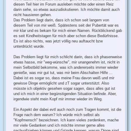
diesen Teil hier im Forum ausleben möchte oder einen Reiz
darin sehe, so etwas auszudiskutieren. Ich möchte damit auch
nicht hausieren gehen.
Das Problem liegt darin, dass ich schon seit langem von
diesem Teil von mir weiß. Spätestens seit der Pubertät war es
mir klar und es bekam für mich einen Namen. Rückblickend gab
es seit Kindheitstagen für mich aber schon diese Bedürfnisse.
Es ist also nichts, was jetzt völlig neu auftaucht bzw
unterdrückt wurde.
Das Problem liegt für mich schlicht darin, dass ich phasenweise
etwas hasse, mir "weg-wünsche", mir unangenehm ist, nicht in
mein Selbstbild bekomme, was ich andererseits immer wieder
genieße, was mir gut tut, was mir beim Abschalten Hilfe ...
Dabei ist es sogar so, dass meine Frau davon weiß und mir
gewisse Dinge ermöglicht und zT sogar unterstützt. Also
müsste ich objektiv gesehen sogar sagen, dass alles gut ist
und ich mich in einer begünstigenden Situation befinde. Aber,
irgendwie steht mein Kopf mir immer wieder im Weg.
Ein Aspekt der dabei evtl auch noch zum Tragen kommt, ist die
Frage nach dem warum? Ich würde mich selbst als
"Kopfmensch" bezeichnen. Ich kann vieles zerdenken, mache
mir viele Gedanken und ich möchte immer gerne alles
nachvollziehen können und Gründe kennen, warum Dinge sind,