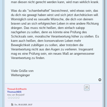
man diesen nicht gerecht werden kann, wird man wirklich krank.
Was du als "schambehaftet" bezeichnest, wird etwas sein, das
du dich nie gewagt haben wirst und sich jetzt durchdrücken will.
Womöglich sind es sexuelle Wünsche, die dich von deinem
braven und an sich erfolgreichen Leben in eine andere Richtung
drängen. Das muss nicht heißen, dem einfach salopp
nachgehen zu sollen, denn es könnte eine Prüfung des
Schicksals sein, moralische Verantwortung höher zu stellen. Es
kann auch heißen, dem konservativen Leben mehr
Beweglichkeit zubilligen zu sollen, aber trotzdem die
Verantwortung nicht aus den Augen zu verlieren. Insgesamt
mag es eine Prüfung sein, ein neues Maß an angemessener
Verantwortung zu finden.
Viele Grüße von
Weltengänger
N
a
c
h
Thread-EröffnerIn
ThomasNDS
o
neu an Bo(a)rd!
b
e
n
B
Do., 09.10.2025, 19:37
e