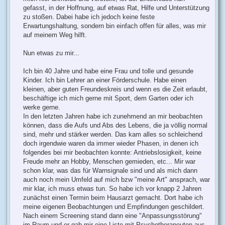
gefasst, in der Hoffnung, auf etwas Rat, Hilfe und Unterstützung
zu stoßen. Dabei habe ich jedoch keine feste
Erwartungshaltung, sondern bin einfach offen für alles, was mir
auf meinem Weg hilft.
Nun etwas zu mir...
Ich bin 40 Jahre und habe eine Frau und tolle und gesunde
Kinder. Ich bin Lehrer an einer Förderschule. Habe einen
kleinen, aber guten Freundeskreis und wenn es die Zeit erlaubt,
beschäftige ich mich gerne mit Sport, dem Garten oder ich
werke gerne.
In den letzten Jahren habe ich zunehmend an mir beobachten
können, dass die Aufs und Abs des Lebens, die ja völlig normal
sind, mehr und stärker werden. Das kam alles so schleichend
doch irgendwie waren da immer wieder Phasen, in denen ich
folgendes bei mir beobachten konnte: Antriebslosigkeit, keine
Freude mehr an Hobby, Menschen gemieden, etc... Mir war
schon klar, was das für Warnsignale sind und als mich dann
auch noch mein Umfeld auf mich bzw "meine Art" ansprach, war
mir klar, ich muss etwas tun. So habe ich vor knapp 2 Jahren
zunächst einen Termin beim Hausarzt gemacht. Dort habe ich
meine eigenen Beobachtungen und Empfindungen geschildert.
Nach einem Screening stand dann eine "Anpassungsstörung"
im Raum und er gab mir eine Liste mit Psychotherapeuten aus