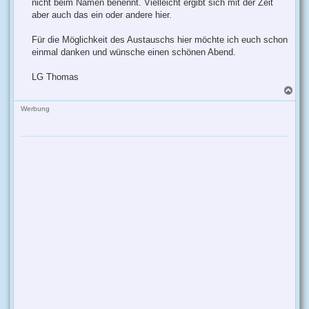
nicht beim Namen benennt. Vielleicht ergibt sich mit der Zeit
aber auch das ein oder andere hier.
Für die Möglichkeit des Austauschs hier möchte ich euch schon
einmal danken und wünsche einen schönen Abend.
LG Thomas
N
a
c
Werbung
h
o
b
e
n