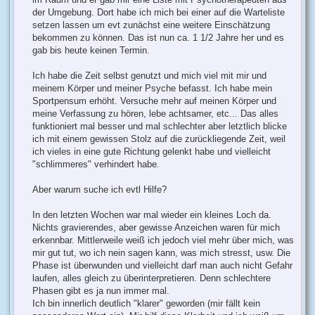
der Umgebung. Dort habe ich mich bei einer auf die Warteliste
setzen lassen um evt zunächst eine weitere Einschätzung
bekommen zu können. Das ist nun ca. 1 1/2 Jahre her und es
gab bis heute keinen Termin.
Ich habe die Zeit selbst genutzt und mich viel mit mir und
meinem Körper und meiner Psyche befasst. Ich habe mein
Sportpensum erhöht. Versuche mehr auf meinen Körper und
meine Verfassung zu hören, lebe achtsamer, etc... Das alles
funktioniert mal besser und mal schlechter aber letztlich blicke
ich mit einem gewissen Stolz auf die zurückliegende Zeit, weil
ich vieles in eine gute Richtung gelenkt habe und vielleicht
"schlimmeres" verhindert habe.
Aber warum suche ich evtl Hilfe?
In den letzten Wochen war mal wieder ein kleines Loch da.
Nichts gravierendes, aber gewisse Anzeichen waren für mich
erkennbar. Mittlerweile weiß ich jedoch viel mehr über mich, was
mir gut tut, wo ich nein sagen kann, was mich stresst, usw. Die
Phase ist überwunden und vielleicht darf man auch nicht Gefahr
laufen, alles gleich zu überinterpretieren. Denn schlechtere
Phasen gibt es ja nun immer mal.
Ich bin innerlich deutlich "klarer" geworden (mir fällt kein