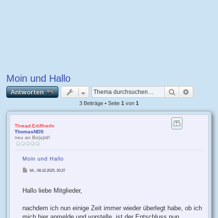
Moin und Hallo
Suche
Erweiter
Antworten
3 Beiträge • Seite
1
von
1
Thread-EröffnerIn
ThomasNDS
neu an Bo(a)rd!
Moin und Hallo
B
Mi., 08.10.2025, 20:37
e
i
t
r
Hallo liebe Mitglieder,
a
g
nachdem ich nun einige Zeit immer wieder überlegt habe, ob ich
mich hier anmelde und vorstelle, ist der Entschluss nun