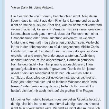
i
t
r
Vielen Dank für deine Antwort.
a
g
Die Geschichte von Thommy kannte ich so nicht. Mag daran
liegen, dass ich nicht aus dem Rheinland komme und es auch
nicht so meine Musik ist. Aber das, was du damit stellvertretend
veranschaulichst, kenne ich. Vermutlich ist es in einer gewissen
Lebensphase auch ganz normal, dass der Wunsch nach einer
Umorientierung oder Neuausrichtung aufkommt. In welchem
Umfang und Ausmaß mag sehr unterschiedlich sein. Vielleicht
ist es in der Lebensphase um 40 die sogenannte Midlife-Crisis.
Gefühlt ist man jetzt an dem Punkt, wo man alle großen Ziele
erreicht hat und wenig Veränderungen anstehen. Ausbildung
beendet und fest im Job angekommen, Partnerin gefunden -
Familie gegründet - Familienplanung abgeschlossen, Haus
gebaut/gekauft und sesshaft geworden. Damit bin ich jedoch
absolut fein und sehr glücklich drüber. Ich weiß es sehr zu
schätzen, dass alles so gut geworden ist, wie es bis hier ist.
Dass jetzt aber mal hier und da kleinere Wünsche nach "was
Neuem" oder Veränderung da sind, halte ich für normal. Es
beläuft sich bei mir auch nicht auf die großen Sinn-Fragen.
Mit deiner Vermutung bezüglich des sexuellen Aspekts liegst du
richtig. Und hier ist es mir erst einmal wichtig, dass es absolut
nicht falsch verstanden wird. Mir geht es nicht darum, dass ich