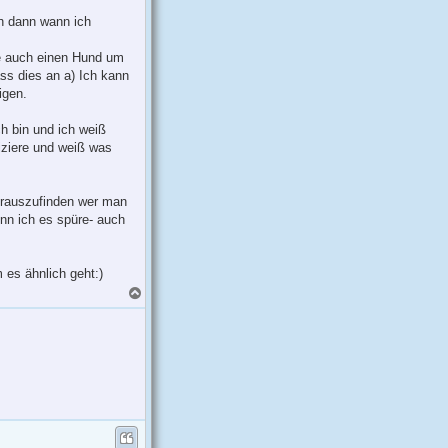
h dann wann ich
be auch einen Hund um
ss dies an a) Ich kann
igen.
h bin und ich weiß
fiziere und weiß was
herauszufinden wer man
nn ich es spüre- auch
es ähnlich geht:)
N
a
c
h
o
b
e
n