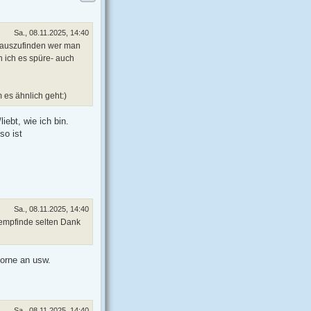
Sa., 08.11.2025, 14:40
erauszufinden wer man
n ich es spüre- auch
es ähnlich geht:)
ebt, wie ich bin.
so ist
Sa., 08.11.2025, 14:40
r empfinde selten Dank
vorne an usw.
Sa., 08.11.2025, 14:40