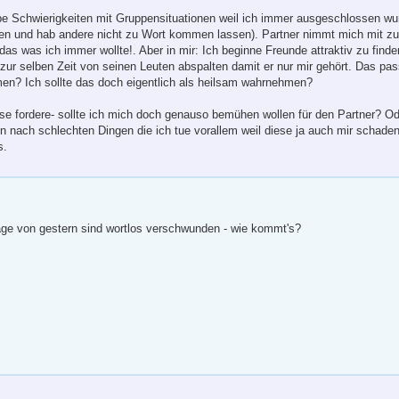
abe Schwierigkeiten mit Gruppensituationen weil ich immer ausgeschlossen wur
iten und hab andere nicht zu Wort kommen lassen). Partner nimmt mich mit zu
das was ich immer wollte!. Aber in mir: Ich beginne Freunde attraktiv zu finden,
zur selben Zeit von seinen Leuten abspalten damit er nur mir gehört. Das pas
en? Ich sollte das doch eigentlich als heilsam wahrnehmen?
e fordere- sollte ich mich doch genauso bemühen wollen für den Partner? O
 nach schlechten Dingen die ich tue vorallem weil diese ja auch mir schaden-
s.
äge von gestern sind wortlos verschwunden - wie kommt's?