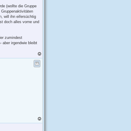
de (wollte die Gruppe
 Gruppenaktivitäten
 will ihn eifersüchtig
st doch alles vorne und
der zumindest
 aber irgendwie bleibt
N
a
c
h
o
b
e
n
N
a
c
h