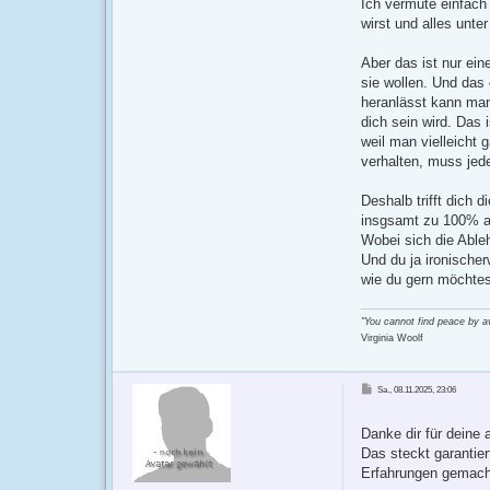
Ich vermute einfach 
wirst und alles unter
Aber das ist nur ein
sie wollen. Und das
heranlässt kann man
dich sein wird. Das 
weil man vielleicht 
verhalten, muss jede
Deshalb trifft dich
insgsamt zu 100% ab
Wobei sich die Ableh
Und du ja ironischer
wie du gern möchtes
"You cannot find peace by avo
Virginia Woolf
B
Sa., 08.11.2025, 23:06
e
i
t
r
Danke dir für deine 
a
g
Das steckt garantier
Erfahrungen gemacht