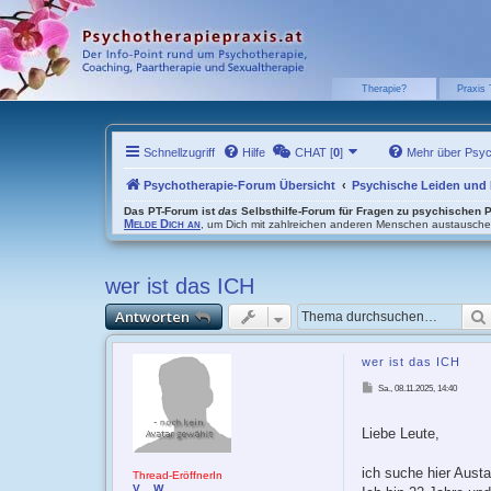
Therapie?
Praxis 
Schnellzugriff
Hilfe
CHAT [
0
]
Mehr über Psy
Psychotherapie-Forum Übersicht
Psychische Leiden und
Das PT-Forum ist
das
Selbsthilfe-Forum für Fragen zu psychischen 
Melde Dich an
, um Dich mit zahlreichen anderen Menschen austausch
wer ist das ICH
Antworten
wer ist das ICH
B
Sa., 08.11.2025, 14:40
e
i
t
r
Liebe Leute,
a
g
ich suche hier Austa
Thread-EröffnerIn
V__W