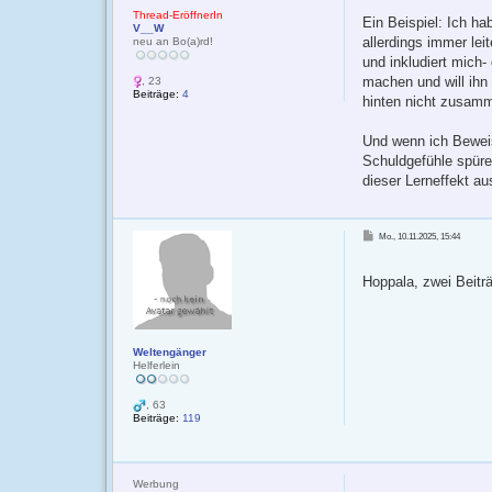
Thread-EröffnerIn
Ein Beispiel: Ich h
V__W
allerdings immer le
neu an Bo(a)rd!
und inkludiert mich- 
machen und will ihn 
, 23
Beiträge:
4
hinten nicht zusamm
Und wenn ich Beweis
Schuldgefühle spüren
dieser Lerneffekt au
B
Mo., 10.11.2025, 15:44
e
i
t
r
Hoppala, zwei Beitr
a
g
Weltengänger
Helferlein
, 63
Beiträge:
119
Werbung