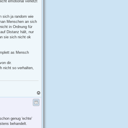
nicht emotional verletzt
en sich ja random wie
 man Menschen an sich
icht in Ordnung für
auf Distanz hält, nur
n sie sich nicht ok
omplett as Mensch
von dir.
h nicht so verhalten,
N
a
c
h
o
b
e
 schon genug 'echte'
n
stens behandelt.