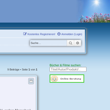
Kostenlos Registrieren!
Anmelden (Login)
Suche
Erweiterte Suche
Bücher & Filme suchen:
9 Beiträge • Seite
1
von
1