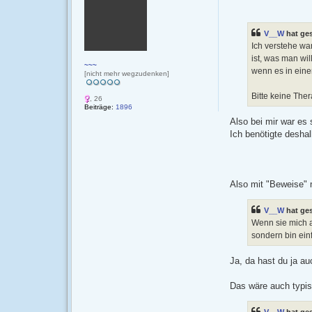
t
r
a
g
V__W
hat ge
Ich verstehe wa
ist, was man wi
~~~
wenn es in eine
[nicht mehr wegzudenken]
Bitte keine The
, 26
Beiträge:
1896
Also bei mir war es 
Ich benötigte deshal
Also mit "Beweise" 
V__W
hat ge
Wenn sie mich a
sondern bin einf
Ja, da hast du ja au
Das wäre auch typis
V__W
hat ge