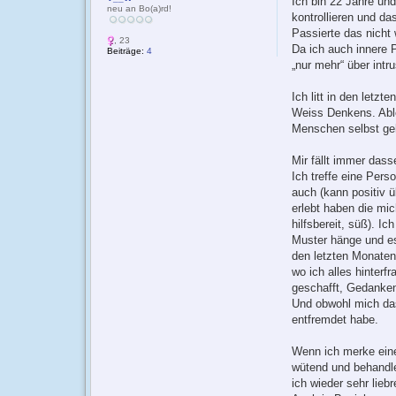
Ich bin 22 Jahre und
neu an Bo(a)rd!
kontrollieren und da
Passierte das nicht 
, 23
Da ich auch innere P
Beiträge:
4
„nur mehr“ über int
Ich litt in den let
Weiss Denkens. Able
Menschen selbst geh
Mir fällt immer dass
Ich treffe eine Pers
auch (kann positiv 
erlebt haben die mic
hilfsbereit, süß). I
Muster hänge und es 
den letzten Monaten
wo ich alles hinterf
geschafft, Gedanken
Und obwohl mich das
entfremdet habe.
Wenn ich merke eine 
wütend und behandle 
ich wieder sehr lieb