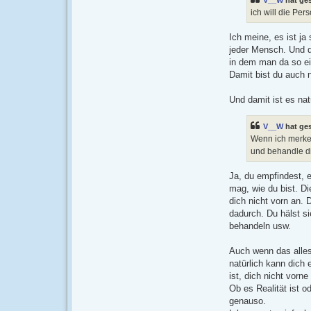
ich will die Per
Ich meine, es ist ja
jeder Mensch. Und d
in dem man da so ei
Damit bist du auch n
Und damit ist es nat
V__W
hat ge
Wenn ich merke 
und behandle di
Ja, du empfindest, e
mag, wie du bist. Di
dich nicht vorn an. D
dadurch. Du hälst s
behandeln usw.
Auch wenn das alles 
natürlich kann dich 
ist, dich nicht vorne
Ob es Realität ist od
genauso.