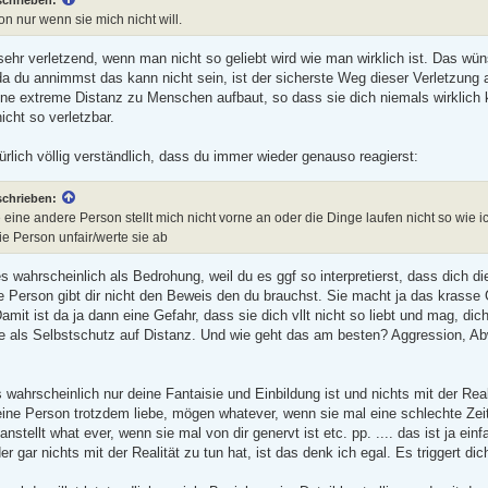
son nur wenn sie mich nicht will.
 sehr verletzend, wenn man nicht so geliebt wird wie man wirklich ist. Das wü
a du annimmst das kann nicht sein, ist der sicherste Weg dieser Verletzun
ne extreme Distanz zu Menschen aufbaut, so dass sie dich niemals wirklich
icht so verletzbar.
ürlich völlig verständlich, dass du immer wieder genauso reagierst:
schrieben:
eine andere Person stellt mich nicht vorne an oder die Dinge laufen nicht so wie i
e Person unfair/werte sie ab
s wahrscheinlich als Bedrohung, weil du es ggf so interpretierst, dass dich die
e Person gibt dir nicht den Beweis den du brauchst. Sie macht ja das krasse G
amit ist da ja dann eine Gefahr, dass sie dich vllt nicht so liebt und mag, dich
ie als Selbstschutz auf Distanz. Und wie geht das am besten? Aggression, Ab
wahrscheinlich nur deine Fantaisie und Einbildung ist und nichts mit der Reali
eine Person trotzdem liebe, mögen whatever, wenn sie mal eine schlechte Zei
 anstellt what ever, wenn sie mal von dir genervt ist etc. pp. .... das ist ja ein
er gar nichts mit der Realität zu tun hat, ist das denk ich egal. Es triggert di