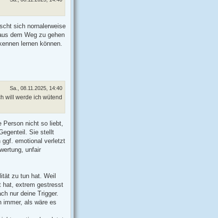
nscht sich nornalerweise
g aus dem Weg zu gehen
 kennen lernen können.
Sa., 08.11.2025, 14:40
ch will werde ich wütend
 Person nicht so liebt,
egenteil. Sie stellt
 ggf. emotional verletzt
wertung, unfair
tät zu tun hat. Weil
t hat, extrem gestresst
fach nur deine Trigger.
ch immer, als wäre es