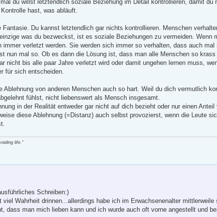
mal du willst letztendlich soziale Beziehung im Detail kontrollieren, damit du 
 Kontrolle hast, was abläuft.
e Fantasie. Du kannst letztendlich gar nichts kontrollieren. Menschen verhalt
 einzige was du bezweckst, ist es soziale Beziehungen zu vermeiden. Wenn
 immer verletzt werden. Sie werden sich immer so verhalten, dass auch mal n
ist nun mal so. Ob es dann die Lösung ist, dass man alle Menschen so krass 
gar nicht bis alle paar Jahre verletzt wird oder damit ungehen lernen muss, wen
r für sich entscheiden.
 die Ablehnung von anderen Menschen auch so hart. Weil du dich vermutlich k
gelehnt fühlst, nicht liebenswert als Mensch insgesamt.
nung in der Realität entweder gar nicht auf dich bezieht oder nur einen Anteil 
weise diese Ablehnung (=Distanz) auch selbst provozierst, wenn die Leute sic
t.
iding life."
ausführliches Schreiben:)
t viel Wahrheit drinnen...allerdings habe ich im Erwachsenenalter mittlerweile
, dass man mich lieben kann und ich wurde auch oft vorne angestellt und be