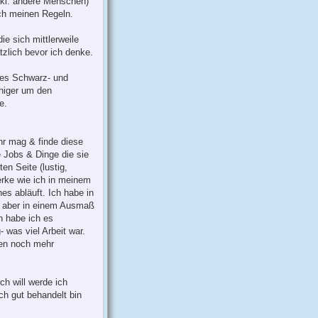
(inkl. andere Menschen)
nach meinen Regeln.
ie sich mittlerweile
tzlich bevor ich denke.
des Schwarz- und
niger um den
e.
ihr mag & finde diese
e Jobs & Dinge die sie
en Seite (lustig,
merke wie ich in meinem
es abläuft. Ich habe in
t- aber in einem Ausmaß
n habe ich es
 was viel Arbeit war.
ren noch mehr
ch will werde ich
ch gut behandelt bin