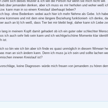
zieht sich dieses Muster & ich will die Person nur wenn sie mich nicht will.
lieb über jemanden denken, aber ich muss es mir herholen und woher weiß ic
Bzw. kann man in so einem Kreislauf überhaupt lieben?
 ich bsp. ohne Bedenken- wobei auch hier ich mehr Nehme als Gebe. Ich ha
erne kümmere und mit dem eine längere Beziehung funktioniert- ich denke, da
er auch an b) Ich weiß, dass Tier bei mir bleibt liegt, daher kann ich Liebe ze
 lang in meinem Kopft damit gehadert ob ich ein guter oder schlechter Mensc
ass ich auch sehr lieb sein kann und ich wichtige/schöne Momente klar identi
h ist.
ich so bin wie ich bin aber ich finde es quasi unmöglich in diesem Wirrwarr 
 was man an sich ändern kann. Denn ich muss ja ich sein und sollte lachen we
mischen inneren Kreislauf ist?
evorschläge, keine Diagnosen- würde mich freuen von jemandem zu hören dem 