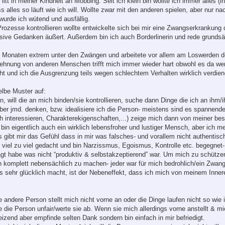
 litt in meiner Kindheit an Mobbing. Seit ich klein bin wollte ich immer alles 
ss alles so läuft wie ich will. Wollte zwar mit den anderen spielen, aber nur 
wurde ich wütend und ausfällig.
rozesse kontrollieren wollte entwickelte sich bei mir eine Zwangserkrankung d
rusive Gedanken äußert. Außerdem bin ich auch Borderlinerin und rede grundsä
zten Monaten extrem unter den Zwängen und arbeitete vor allem am Loswerden 
hnung von anderen Menschen trifft mich immer wieder hart obwohl es da we
t und ich die Ausgrenzung teils wegen schlechtem Verhalten wirklich verdien
elbe Muster auf:
on, will die an mich binden/sie kontrollieren, suche dann Dinge die ich an ihm/
über jmd. denken, bzw. idealisiere ich die Person- meistens sind es spannend
h interessieren, Charakterekigenschaften,...) zeige mich dann von meiner best
ch bin eigentlich auch ein wirklich lebensfroher und lustiger Mensch, aber ich 
gibt mir das Gefühl dass in mir was falsches- und vorallem nicht authentisch
 viel zu viel gedacht und bin Narzissmus, Egoismus, Kontrolle etc. begegne
ragt habe was nicht “produktiv & selbstakzeptierend” war. Um mich zu schütze
 komplett nebensächlich zu machen- jeder war für mich bedrohlich/ein Zwang-
 sehr glücklich macht, ist der Nebeneffekt, dass ich mich von meinem Inne
andere Person stellt mich nicht vorne an oder die Dinge laufen nicht so wie i
die Person unfair/werte sie ab. Wenn sie mich allerdings vorne anstellt & mi
reizend aber empfinde selten Dank sondern bin einfach in mir befriedigt.