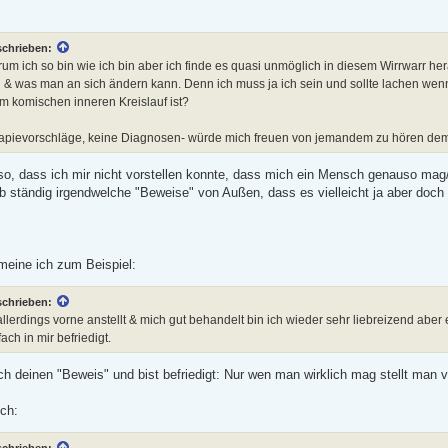
schrieben:
rum ich so bin wie ich bin aber ich finde es quasi unmöglich in diesem Wirrwarr h
ll & was man an sich ändern kann. Denn ich muss ja ich sein und sollte lachen wen
m komischen inneren Kreislauf ist?
rapievorschläge, keine Diagnosen- würde mich freuen von jemandem zu hören dem 
so, dass ich mir nicht vorstellen konnte, dass mich ein Mensch genauso mag/li
b ständig irgendwelche "Beweise" von Außen, dass es vielleicht ja aber doch 
meine ich zum Beispiel:
schrieben:
llerdings vorne anstellt & mich gut behandelt bin ich wieder sehr liebreizend abe
ach in mir befriedigt.
ch deinen "Beweis" und bist befriedigt: Nur wen man wirklich mag stellt man 
ch:
schrieben: