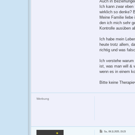
Auch in Beziehungen 
Ich kann zwar eben 
wirklich so denke? 
Meine Familie liebe
den ich mich sehr g
Kontrolle ausüben ab
Ich habe mein Leben
heute trotz allem, d
richtig und was falsc
Ich verstehe warum 
ist, was man will &
wenn es in einem ko
Bitte keine Therapi
Werbung
B
Sa., 08.11.2025, 15:23
e
i