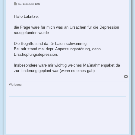
B
Di., 16.07.2013, 11:01
e
i
t
r
Hallo Lakritze,
a
g
die Frage wäre für mich was an Ursachen für die Depression
rausgefunden wurde.
Die Begriffe sind da für Laien schwammig.
Bei mir stand mal depr. Anpassungsstörung, dann
Erschöpfungsdepression.
Insbesondere wäre mir wichtig welches Maßnahmenpaket da
zur Linderung geplant war (wenn es eines gab).
N
a
c
Werbung
h
o
b
e
n