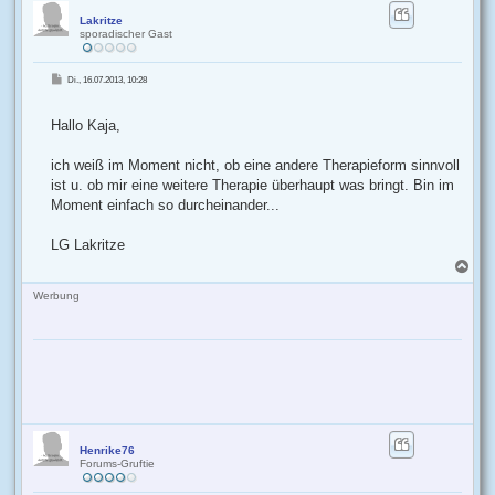
c
h
Lakritze
sporadischer Gast
o
b
e
B
Di., 16.07.2013, 10:28
n
e
i
t
r
Hallo Kaja,
a
g
ich weiß im Moment nicht, ob eine andere Therapieform sinnvoll
ist u. ob mir eine weitere Therapie überhaupt was bringt. Bin im
Moment einfach so durcheinander...
LG Lakritze
N
a
c
Werbung
h
o
b
e
n
Henrike76
Forums-Gruftie