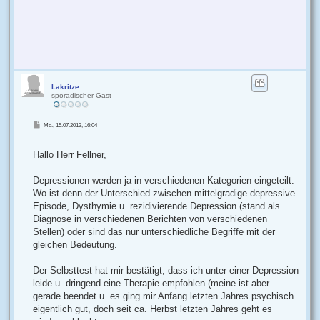
Lakritze
sporadischer Gast
B
Mo., 15.07.2013, 16:04
e
i
t
r
Hallo Herr Fellner,
a
g
Depressionen werden ja in verschiedenen Kategorien eingeteilt.
Wo ist denn der Unterschied zwischen mittelgradige depressive
Episode, Dysthymie u. rezidivierende Depression (stand als
Diagnose in verschiedenen Berichten von verschiedenen
Stellen) oder sind das nur unterschiedliche Begriffe mit der
gleichen Bedeutung.
Der Selbsttest hat mir bestätigt, dass ich unter einer Depression
leide u. dringend eine Therapie empfohlen (meine ist aber
gerade beendet u. es ging mir Anfang letzten Jahres psychisch
eigentlich gut, doch seit ca. Herbst letzten Jahres geht es