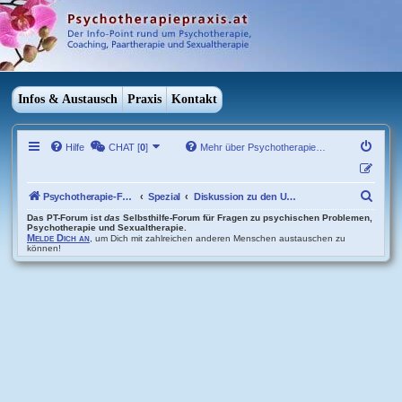
Infos & Austausch
Praxis
Kontakt
Hilfe
CHAT [
0
]
Mehr über Psychotherapie…
S
Psychotherapie-Forum Übersicht
Spezial
Diskussion zu den Umfragen und Selbsttests
u
Das PT-Forum ist
das
Selbsthilfe-Forum für Fragen zu psychischen Problemen,
Psychotherapie und Sexualtherapie.
Melde Dich an
, um Dich mit zahlreichen anderen Menschen austauschen zu
c
können!
h
e