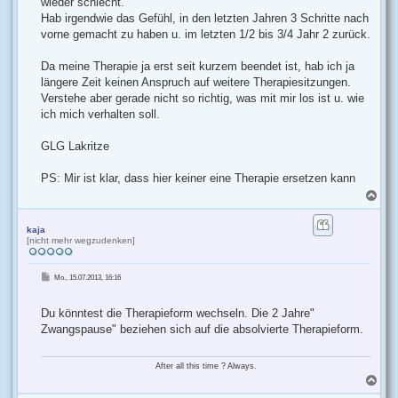
wieder schlecht.
Hab irgendwie das Gefühl, in den letzten Jahren 3 Schritte nach
vorne gemacht zu haben u. im letzten 1/2 bis 3/4 Jahr 2 zurück.
Da meine Therapie ja erst seit kurzem beendet ist, hab ich ja
längere Zeit keinen Anspruch auf weitere Therapiesitzungen.
Verstehe aber gerade nicht so richtig, was mit mir los ist u. wie
ich mich verhalten soll.
GLG Lakritze
PS: Mir ist klar, dass hier keiner eine Therapie ersetzen kann
N
a
c
h
kaja
[nicht mehr wegzudenken]
o
b
e
B
Mo., 15.07.2013, 16:16
n
e
i
t
r
Du könntest die Therapieform wechseln. Die 2 Jahre"
a
g
Zwangspause" beziehen sich auf die absolvierte Therapieform.
After all this time ? Always.
N
a