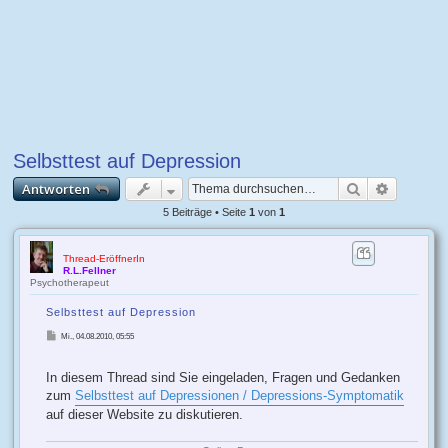
Selbsttest auf Depression
Suche
Erweiter
Antworten
5 Beiträge • Seite
1
von
1
Thread-EröffnerIn
R.L.Fellner
Psychotherapeut
Selbsttest auf Depression
B
Mi., 04.08.2010, 05:55
e
i
t
r
In diesem Thread sind Sie eingeladen, Fragen und Gedanken
a
g
zum
Selbsttest auf Depressionen / Depressions-Symptomatik
auf dieser Website zu diskutieren.