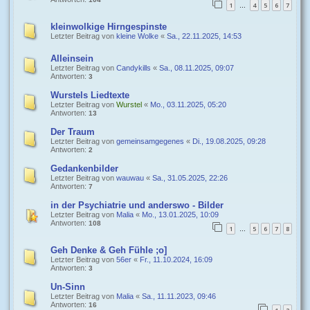
1
4
5
6
7
…
kleinwolkige Hirngespinste
Letzter Beitrag von
kleine Wolke
«
Sa., 22.11.2025, 14:53
Alleinsein
Letzter Beitrag von
Candykills
«
Sa., 08.11.2025, 09:07
Antworten:
3
Wurstels Liedtexte
Letzter Beitrag von
Wurstel
«
Mo., 03.11.2025, 05:20
Antworten:
13
Der Traum
Letzter Beitrag von
gemeinsamgegenes
«
Di., 19.08.2025, 09:28
Antworten:
2
Gedankenbilder
Letzter Beitrag von
wauwau
«
Sa., 31.05.2025, 22:26
Antworten:
7
in der Psychiatrie und anderswo - Bilder
Letzter Beitrag von
Malia
«
Mo., 13.01.2025, 10:09
Antworten:
108
1
5
6
7
8
…
Geh Denke & Geh Fühle ;o]
Letzter Beitrag von
56er
«
Fr., 11.10.2024, 16:09
Antworten:
3
Un-Sinn
Letzter Beitrag von
Malia
«
Sa., 11.11.2023, 09:46
Antworten:
16