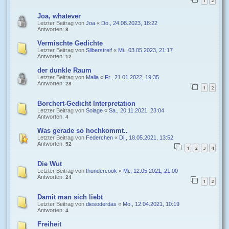
1
2
Joa, whatever
Letzter Beitrag von
Joa
«
Do., 24.08.2023, 18:22
Antworten:
8
Vermischte Gedichte
Letzter Beitrag von
Silberstreif
«
Mi., 03.05.2023, 21:17
Antworten:
12
der dunkle Raum
Letzter Beitrag von
Malia
«
Fr., 21.01.2022, 19:35
Antworten:
28
1
2
Borchert-Gedicht Interpretation
Letzter Beitrag von
Solage
«
Sa., 20.11.2021, 23:04
Antworten:
4
Was gerade so hochkommt..
Letzter Beitrag von
Federchen
«
Di., 18.05.2021, 13:52
Antworten:
52
1
2
3
4
Die Wut
Letzter Beitrag von
thundercook
«
Mi., 12.05.2021, 21:00
Antworten:
24
1
2
Damit man sich liebt
Letzter Beitrag von
diesoderdas
«
Mo., 12.04.2021, 10:19
Antworten:
4
Freiheit