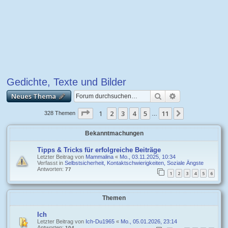
Gedichte, Texte und Bilder
Suche
Erweiterte Suc
Neues Thema
Seite
1
1
2
von
3
11
4
5
11
Nächste
328 Themen
…
Bekanntmachungen
Tipps & Tricks für erfolgreiche Beiträge
Letzter Beitrag von
Mammalina
«
Mo., 03.11.2025, 10:34
Verfasst in
Selbstsicherheit, Kontaktschwierigkeiten, Soziale Ängste
Antworten:
77
1
2
3
4
5
6
Themen
Ich
Letzter Beitrag von
Ich-Du1965
«
Mo., 05.01.2026, 23:14
Antworten:
104