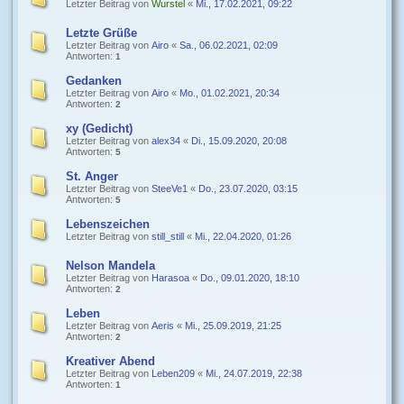
Letzter Beitrag von
Wurstel
«
Mi., 17.02.2021, 09:22
Letzte Grüße
Letzter Beitrag von
Airo
«
Sa., 06.02.2021, 02:09
Antworten:
1
Gedanken
Letzter Beitrag von
Airo
«
Mo., 01.02.2021, 20:34
Antworten:
2
xy (Gedicht)
Letzter Beitrag von
alex34
«
Di., 15.09.2020, 20:08
Antworten:
5
St. Anger
Letzter Beitrag von
SteeVe1
«
Do., 23.07.2020, 03:15
Antworten:
5
Lebenszeichen
Letzter Beitrag von
still_still
«
Mi., 22.04.2020, 01:26
Nelson Mandela
Letzter Beitrag von
Harasoa
«
Do., 09.01.2020, 18:10
Antworten:
2
Leben
Letzter Beitrag von
Aeris
«
Mi., 25.09.2019, 21:25
Antworten:
2
Kreativer Abend
Letzter Beitrag von
Leben209
«
Mi., 24.07.2019, 22:38
Antworten:
1