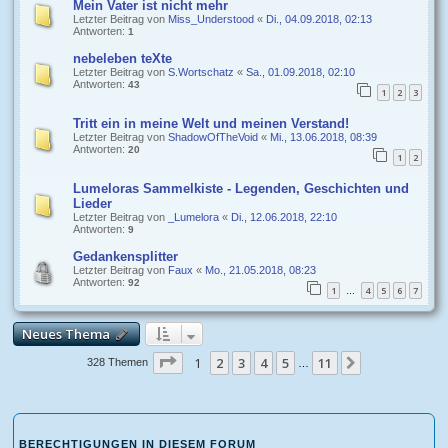
Mein Vater ist nicht mehr
Letzter Beitrag von
Miss_Understood
«
Di., 04.09.2018, 02:13
Antworten:
1
nebeleben teXte
Letzter Beitrag von
S.Wortschatz
«
Sa., 01.09.2018, 02:10
Antworten:
43
1
2
3
Tritt ein in meine Welt und meinen Verstand!
Letzter Beitrag von
ShadowOfTheVoid
«
Mi., 13.06.2018, 08:39
Antworten:
20
1
2
Lumeloras Sammelkiste - Legenden, Geschichten und
Lieder
Letzter Beitrag von
_Lumelora
«
Di., 12.06.2018, 22:10
Antworten:
9
Gedankensplitter
Letzter Beitrag von
Faux
«
Mo., 21.05.2018, 08:23
Antworten:
92
1
4
5
6
7
…
Neues Thema
Seite
1
1
2
von
3
11
4
5
11
Nächste
328 Themen
…
BERECHTIGUNGEN IN DIESEM FORUM