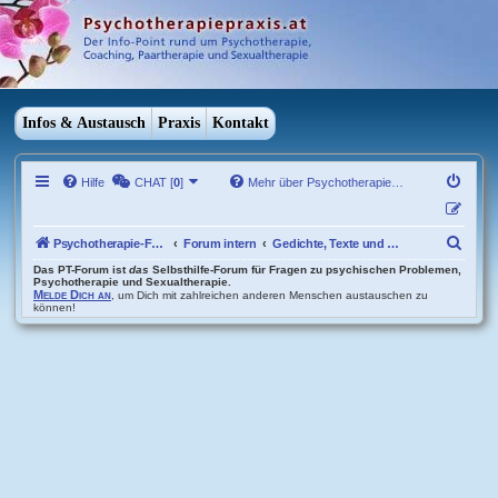
Infos & Austausch
Praxis
Kontakt
Hilfe
CHAT [
0
]
Mehr über Psychotherapie…
S
Psychotherapie-Forum Übersicht
Forum intern
Gedichte, Texte und Bilder
u
Das PT-Forum ist
das
Selbsthilfe-Forum für Fragen zu psychischen Problemen,
Psychotherapie und Sexualtherapie.
Melde Dich an
, um Dich mit zahlreichen anderen Menschen austauschen zu
c
können!
h
e