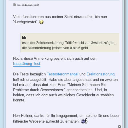
B
Do., 08.10.2020, 16:32
e
i
t
r
Viele funktionieren aus meiner Sicht einwandfrei, bin nun
a
g
'durchgetestet'.
es in der Zeichenerklärung 'Trifft 0=nicht zu | 3=stark zu' gibt,
die Nummerierung jedoch von 0 bis 6 geht.
Noch, diese Anmerkung bezieht sich auch auf den
Essstörung-Test
.
Die Tests bezüglich
Testosteronmangel
und
Erektionsstörung
ließ ich unausgefüllt. Habe sie aber angeschaut und im zweiten
fiel mir auf, dass dort zum Ende "Meinen Sie, haben Sie
Probleme durch
Depressionen
:" geschrieben ist.. Und, in
beiden, dass ich dort auch weibliches Geschlecht auswählen
könnte..
Herr Fellner, danke für Ihr Engagement, um solche für uns Leser
hilfreiche Webseite aufrecht zu erhalten.
N