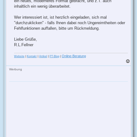
ein neues, moderneres Format gebracht, und z.T. auch
inhaltlich ein wenig überarbeitet.
Wer interessiert ist, ist herzlich eingeladen, sich mal
"durchzuklicken" - falls Ihnen dabei noch Ungereimtheiten oder
Fehlfunktionen auffallen, bitte um Rückmeldung.
Liebe Grüße,
R.L.Fellner
Online-Beratung
Website
|
Kontakt
|
Artikel
|
PT-Blog
|
N
a
c
Werbung
h
o
b
e
n