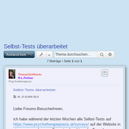
Selbst-Tests überarbeitet
Suche
Erweiter
Antworten
7 Beiträge • Seite
1
von
1
Thread-EröffnerIn
R.L.Fellner
Psychotherapeut
Selbst-Tests überarbeitet
B
Mi., 07.10.2020, 05:13
e
i
t
r
Liebe Forums-BesucherInnen,
a
g
ich habe während der letzten Wochen alle Selbst-Tests auf
https://www.psychotherapiepraxis.at/surveys/
auf der Website in