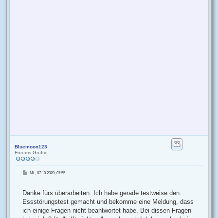
Bluemoon123
Forums-Gruftie
B
Mi., 07.10.2020, 07:55
e
i
t
r
Danke fürs überarbeiten. Ich habe gerade testweise den
a
g
Essstörungstest gemacht und bekomme eine Meldung, dass
ich einige Fragen nicht beantwortet habe. Bei dissen Fragen