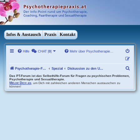
Infos & Austausch
Praxis
Kontakt
Hilfe
CHAT [
0
]
Mehr über Psychotherapie…
S
Psychotherapie-Forum Übersicht
Spezial
Diskussion zu den Umfragen und Selbsttests
u
Das PT-Forum ist
das
Selbsthilfe-Forum für Fragen zu psychischen Problemen,
Psychotherapie und Sexualtherapie.
Melde Dich an
, um Dich mit zahlreichen anderen Menschen austauschen zu
c
können!
h
e