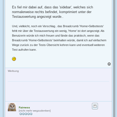
Es fiel mir dabei auf, dass das 'sidebar', welches sich
normalerweise rechts befindet, komprimiert unter der
Testauswertung angezeigt wurde..
Und, vielleicht, noch ein Vorschlag.. das Breadcrumb 'Home>Selbsttests'
fehlt mir über die Testauswertung ein wenig, 'Home' ist dort angezeigt. Als
Benutzerin würde ich mich freuen und fände das praktisch, wenn das
Breadcrumb 'Home>Selbsttests' beinhalten würde, damit ich auf einfachem
Wege zurück zu der Tests-Übersicht kehren kann und eventuell weiteren
Test aufrufen kann.
N
a
c
Werbung
h
o
b
e
n
Fairness
[nicht mehr wegzudenken]