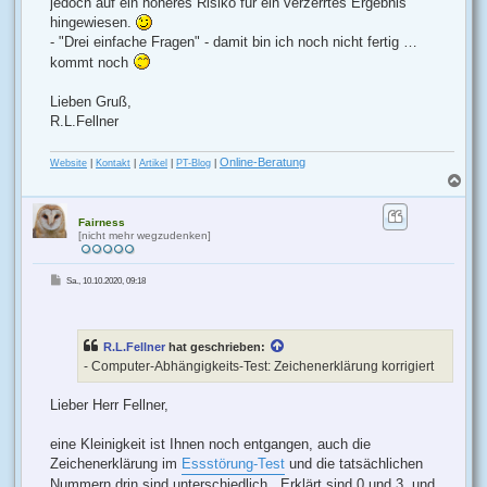
jedoch auf ein höheres Risiko für ein verzerrtes Ergebnis
hingewiesen.
- "Drei einfache Fragen" - damit bin ich noch nicht fertig …
kommt noch
Lieben Gruß,
R.L.Fellner
Online-Beratung
Website
|
Kontakt
|
Artikel
|
PT-Blog
|
N
a
c
h
Fairness
[nicht mehr wegzudenken]
o
b
e
B
Sa., 10.10.2020, 09:18
n
e
i
t
r
a
g
R.L.Fellner
hat geschrieben:
- Computer-Abhängigkeits-Test: Zeichenerklärung korrigiert
Lieber Herr Fellner,
eine Kleinigkeit ist Ihnen noch entgangen, auch die
Zeichenerklärung im
Essstörung-Test
und die tatsächlichen
Nummern drin sind unterschiedlich.. Erklärt sind 0 und 3, und