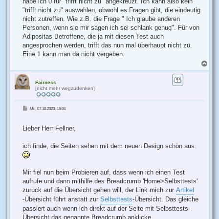
habe ich 0 für "trifft nicht zu" angekreuzt. Ich kann also kein
"trifft nicht zu" auswählen, obwohl es Fragen gibt, die eindeutig
nicht zutreffen. Wie z.B. die Frage " Ich glaube anderen
Personen, wenn sie mir sagen ich sei schlank genug". Für von
Adipositas Betroffene, die ja mit diesen Test auch
angesprochen werden, trifft das nun mal überhaupt nicht zu.
Eine 1 kann man da nicht vergeben.
N
a
c
h
Fairness
[nicht mehr wegzudenken]
o
b
e
B
Mi., 07.10.2020, 16:34
n
e
i
t
r
Lieber Herr Fellner,
a
g
ich finde, die Seiten sehen mit dem neuen Design schön aus.
Mir fiel nun beim Probieren auf, dass wenn ich einen Test
aufrufe und dann mithilfe des Breadcrumb 'Home>Selbsttests'
zurück auf die Übersicht gehen will, der Link mich zur
Artikel
-Übersicht führt anstatt zur
Selbsttests
-Übersicht. Das gleiche
passiert auch wenn ich direkt auf der Seite mit Selbsttests-
Übersicht das genannte Breadcrumb anklicke.