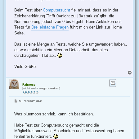
Beim Test über
Computersucht
fiel mir auf, dass es in der
Zeichenerklärung 'Trifft 0=nicht zu | 3=stark zu' gibt, die
Nummerierung jedoch von 0 bis 6 geht. Beim Anklicken des
Tests für
Drei einfache Fragen
führt mich der Link zur Home
Seite.
Das ist eine Menge an Tests, welche Sie umgewandelt haben..
es war ersichtlich ein Meer an Detailarbeit, das alles
durchzugehen. Hut ab..
Viele Grüße.
N
a
c
h
Fairness
[nicht mehr wegzudenken]
o
b
e
B
Do., 08.10.2020, 09:46
n
e
i
t
r
Was bluemoon schrieb, kann ich bestätigen.
a
g
Habe Test zur Computersucht gemacht und die
Möglichkeitsauswahl, Abschicken und Testauswertung haben
fehlerfrei funktioniert.