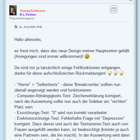
a
c
h
Thread-EröffnerIn
R.L.Fellner
o
Psychotherapeut
b
e
B
Sa., 10.10.2020, 04:58
e
n
i
t
r
Hallo allerseits,
a
g
es freut mich, dass das neue Design meiner Hauptseiten gefällt
(Anregungen sind immer willkommen)!
Da sind mir ja tatsächlich einige Fehlfunktionen entgangen,
danke für diese aufschlußreichen Rückmeldungen!
- "Home" > "Selbsttests" - diese 'Breadcrumbs' sollten nun
überall angezeigt werden und funktionieren
- Computer-Abhängigkeits-Test: Zeichenerklärung korrigiert,
nach der Auswertung sollte nun auch die Sidebar am "rechten"
Platz sein
- Essstörungs-Test: "0" wird nun korrekt verarbeitet
- Erektionsstörungs-Test: Fehlerhafte Frage mit "Depression"
korrigiert. Dass dieser und auch der Testosteron-Test auch von
Frauen ausgefüllt werden kann, ist beabsichtigt (könnte ja auch
eine Partnerin sein, die ihn macht). In der Auswertung wird dann