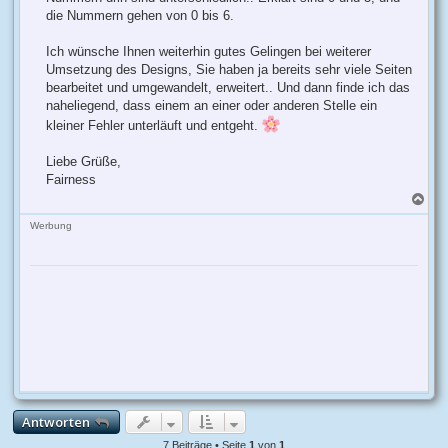
die Nummern gehen von 0 bis 6.
Ich wünsche Ihnen weiterhin gutes Gelingen bei weiterer
Umsetzung des Designs, Sie haben ja bereits sehr viele Seiten
bearbeitet und umgewandelt, erweitert.. Und dann finde ich das
naheliegend, dass einem an einer oder anderen Stelle ein
kleiner Fehler unterläuft und entgeht.
Liebe Grüße,
Fairness
N
a
c
Werbung
h
o
b
e
n
Antworten
7 Beiträge • Seite
1
von
1