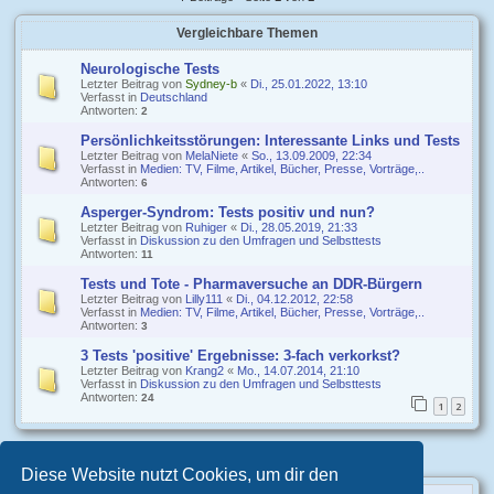
Vergleichbare Themen
Neurologische Tests
Letzter Beitrag von
Sydney-b
«
Di., 25.01.2022, 13:10
Verfasst in
Deutschland
Antworten:
2
Persönlichkeitsstörungen: Interessante Links und Tests
Letzter Beitrag von
MelaNiete
«
So., 13.09.2009, 22:34
Verfasst in
Medien: TV, Filme, Artikel, Bücher, Presse, Vorträge,..
Antworten:
6
Asperger-Syndrom: Tests positiv und nun?
Letzter Beitrag von
Ruhiger
«
Di., 28.05.2019, 21:33
Verfasst in
Diskussion zu den Umfragen und Selbsttests
Antworten:
11
Tests und Tote - Pharmaversuche an DDR-Bürgern
Letzter Beitrag von
Lilly111
«
Di., 04.12.2012, 22:58
Verfasst in
Medien: TV, Filme, Artikel, Bücher, Presse, Vorträge,..
Antworten:
3
3 Tests 'positive' Ergebnisse: 3-fach verkorkst?
Letzter Beitrag von
Krang2
«
Mo., 14.07.2014, 21:10
Verfasst in
Diskussion zu den Umfragen und Selbsttests
Antworten:
24
1
2
Diese Website nutzt Cookies, um dir den